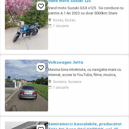
Vand moto Suzuki 125
Vand moto Suzuki GSX x125 . Se conduce cu
permis A 1 An 2023 cu doar 5000km Stare
impecabila , fara cazaturi ITP valabil pana in
Buzau, Buzau
noiembrie 2027 Revizii si schimb de ulei in
1 ianuarie
service autorizat
Volkswagen Jetta
Masina bine intretinuta, cu navigatie mare cu
internet, acces la YouTube, filme, muzica,
spotify.
Suceava, Suceava
1 ianuarie
Semiremorci basculabile, producator