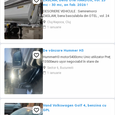
ZASLAW, bena Otel HARDOX, vol. 25
mc - 30 mc, an fab. 2026 !
DESCRIERE VEHICULE : Semiremorci
ZASLAW, bena basculabila din OTEL , vol. 24
mc - 30 mc, (stoc nou 2026 sau in fabricatie
Cluj-Napoca, Cluj
ZASLAW) . DETALII: - Semiremorci
1 ianuarie
basculabile pe 3 axe, bena constructie din
OTEL , sectiune semirotunda, cu basculare pe
partea din spate, - Producator : ZASLAW,
Polonia ...
De vânzare Hummer H3
HummerH3 motor5400cmc Unic utilizator Preț
13500euro ușor negociabil în stare de
funcționare înmatriculat
Sector 6, Bucuresti
1 ianuarie
Vand Volkswagen Golf 4, benzina cu
GPL