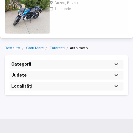
impecabila , fara cazaturi ITP valabil pana in
Buzau, Buzau
noiembrie 2027 Revizii si schimb de ulei in
1 ianuarie
service autorizat
Bestauto
Satu Mare
Tataresti
Auto moto
Categorii
Județe
Localități