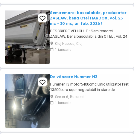
Semiremorci basculabile, producator
ZASLAW, bena Otel HARDOX, vol. 25
mc - 30 mc, an fab. 2026 !
DESCRIERE VEHICULE : Semiremorci
ZASLAW, bena basculabila din OTEL , vol. 24
mc - 30 mc, (stoc nou 2026 sau in fabricatie
Cluj-Napoca, Cluj
ZASLAW) . DETALII: - Semiremorci
1 ianuarie
basculabile pe 3 axe, bena constructie din
OTEL , sectiune semirotunda, cu basculare pe
partea din spate, - Producator : ZASLAW,
Polonia ...
De vânzare Hummer H3
HummerH3 motor5400cmc Unic utilizator Preț
13500euro ușor negociabil în stare de
funcționare înmatriculat
Sector 6, Bucuresti
1 ianuarie