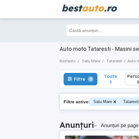
best
auto
.ro
Toate
Perso
Filtre
3
5
5
Auto moto Tataresti - Masini s
Bestauto
Satu Mare
Tataresti
Auto 
Toate
Pers
Filtre
3
5
5
Filtre active:
Satu Mare
Tataresti
Anunțuri
–
Anunțuri pe pagi