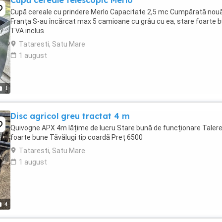
Cupă cereale telescopic Merlo
Cupă cereale cu prindere Merlo Capacitate 2,5 mc Cumpărată nouă
Franța S-au încărcat max 5 camioane cu grâu cu ea, stare foarte b
TVA inclus
Tataresti, Satu Mare
1 august
1
Disc agricol greu tractat 4 m
Quivogne APX 4m lățime de lucru Stare bună de funcționare Taler
foarte bune Tăvălugi tip coardă Preț 6500
Tataresti, Satu Mare
1 august
4