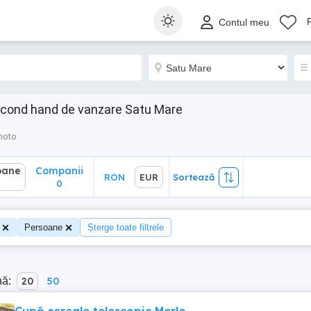
ane
Companii
RON
EUR
Sortează
Contul meu
0
econd hand de vanzare Satu Mare
moto
oane
Companii
RON
EUR
Sortează
0
Persoane
Șterge toate filtrele
nă:
20
50