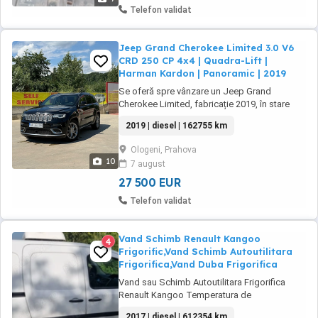
Telefon validat
Jeep Grand Cherokee Limited 3.0 V6
CRD 250 CP 4x4 | Quadra-Lift |
Harman Kardon | Panoramic | 2019
Se oferă spre vânzare un Jeep Grand
Cherokee Limited, fabricație 2019, în stare
foarte bună de funcționare și întreținere.
2019 | diesel | 162755 km
Autoturism premium, ideal atât pentru
utilizarea zilnică, cât și pentru călătorii lungi,
Ologeni, Prahova
datorită confortului excepțional și
10
7 august
performanțelor sistemului de tracțiune
integrală. Preț: ...
27 500 EUR
Telefon validat
Vand Schimb Renault Kangoo
4
Frigorific,Vand Schimb Autoutilitara
Frigorifica,Vand Duba Frigorifica
Vand sau Schimb Autoutilitara Frigorifica
Renault Kangoo Temperatura de
Transport:Refrigerare 0-4C An fabricatie:2017
2017 | diesel | 612354 km