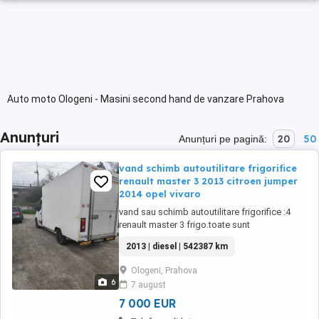
Auto moto Ologeni - Masini second hand de vanzare Prahova
Anunțuri
20
50
Anunțuri pe pagină:
vand schimb autoutilitare frigorifice
renault master 3 2013 citroen jumper
2014 opel vivaro
vand sau schimb autoutilitare frigorifice :4
renault master 3 frigo.toate sunt
functionale.acceptam si schimburi agregate
2013 | diesel | 542387 km
frigorifice functionale refrigerare .un agregat
functioneaza pe congelare -18C si refrigerare
Ologeni, Prahova
0-4C Se ofera caiet de service cu toate
6
7 august
piesele schimbate atat la masini cat si la
agregatele ...
7 000 EUR