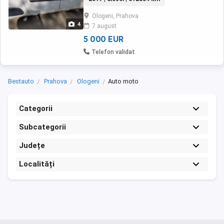
Sarcina utila:768kg Anvelope de iarna
SUNATI LA:
Ologeni, Prahova
4
7 august
5 000 EUR
Telefon validat
Bestauto
Prahova
Ologeni
Auto moto
Categorii
Subcategorii
Județe
Localități