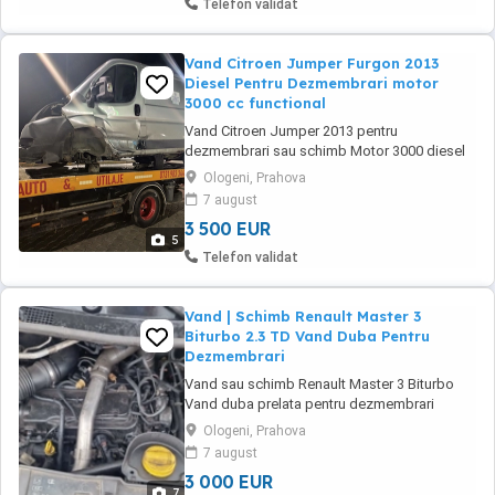
Telefon validat
Vand Citroen Jumper Furgon 2013
Diesel Pentru Dezmembrari motor
3000 cc functional
Vand Citroen Jumper 2013 pentru
dezmembrari sau schimb Motor 3000 diesel
functional Sunati la :0720053035
Ologeni, Prahova
7 august
3 500 EUR
5
Telefon validat
Vand | Schimb Renault Master 3
Biturbo 2.3 TD Vand Duba Pentru
Dezmembrari
Vand sau schimb Renault Master 3 Biturbo
Vand duba prelata pentru dezmembrari
Masina functionala Motorul merge perfect
Ologeni, Prahova
7 august
3 000 EUR
7