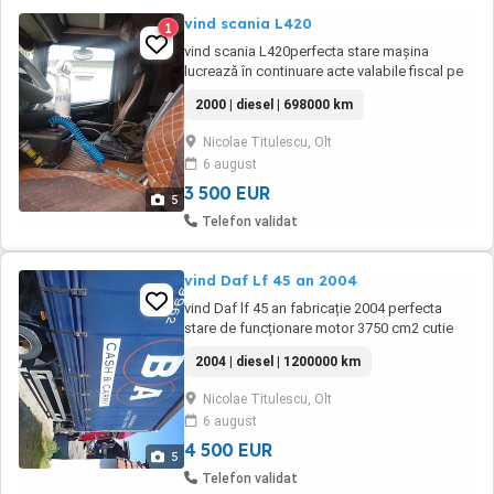
vind scania L420
1
vind scania L420perfecta stare mașina
lucrează în continuare acte valabile fiscal pe
loc cauciucuri bune sirocou cabină mare cutie
2000 | diesel | 698000 km
de viteza manuala alte relații la telefon pret
3500 euro
Nicolae Titulescu, Olt
6 august
3 500 EUR
5
Telefon validat
vind Daf Lf 45 an 2004
vind Daf lf 45 an fabricație 2004 perfecta
stare de funcționare motor 3750 cm2 cutie
viteze manuala acte la zi fiscal pe loc alte
2004 | diesel | 1200000 km
relații la telefon
Nicolae Titulescu, Olt
6 august
4 500 EUR
5
Telefon validat