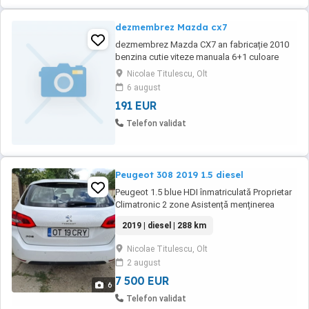
dezmembrez Mazda cx7
dezmembrez Mazda CX7 an fabricație 2010
benzina cutie viteze manuala 6+1 culoare
neagra toate piesele disponibile
Nicolae Titulescu, Olt
6 august
191 EUR
Telefon validat
Peugeot 308 2019 1.5 diesel
Peugeot 1.5 blue HDI înmatriculată Proprietar
Climatronic 2 zone Asistență menținerea
benzii de rulare Franare de urgență automată
2019 | diesel | 288 km
Pre-coleziune Navigație Europa și ecran tactil
Lumini de zi LED day-light LED Senzori
Nicolae Titulescu, Olt
parcare față și spate Oglinzi electrice
2 august
încălzite Geamuri electrice fata ...
7 500 EUR
6
Telefon validat