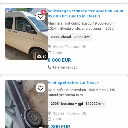
Volkswagen transporter 4motion 2008
4
99.000 km rulata in Elvetia
Masina a fost cumprata cu 19.000 euro in
2024 in Elvetia unde, a rulat pana in 2025,
cand a fost adusa in tara pentru folosinta
2008 | diesel | 98665 km
personala. In Elvetia a fost folosita de o
familie pentru concedii si camping. Modelul
Nicolae Titulescu, Olt
este deosebit, cu carlig pentru rulota si prize
6 iulie
220v. Are cutie manuala 6+1 trepte, 4x4, ...
10
8 000 EUR
Telefon validat
Vind opel zafira 1,6 7locuri
Opel zafira monovolum 1800 eur an 2005
primul proprietar in ro
2005 | benzina + gpl | 340000 km
Nicolae Titulescu, Olt
2 iulie
1 800 EUR