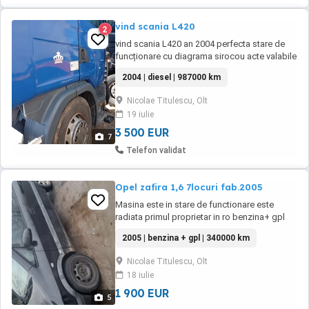
vind scania L420
2
vind scania L420 an 2004 perfecta stare de
funcționare cu diagrama sirocou acte valabile
nou cauciucuri bune etc alte relații la telefon
2004 | diesel | 987000 km
Nicolae Titulescu, Olt
19 iulie
3 500 EUR
7
Telefon validat
Opel zafira 1,6 7locuri fab.2005
Masina este in stare de functionare este
radiata primul proprietar in ro benzina+ gpl
mai multe informatii la nr.tel.
2005 | benzina + gpl | 340000 km
Nicolae Titulescu, Olt
18 iulie
1 900 EUR
5