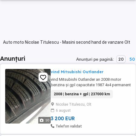
Auto moto Nicolae Titulescu - Masini second hand de vanzare Olt
Anunțuri
20
50
Anunțuri pe pagină:
vind Mitsubishi Outlander
vind Mitsubishi Outlander an 2008 motor
benzina și gpl capacitate 1987 4x4 permanent
bine întreținut cirlig remorcare ac funcțional
2008 | benzina + gpl | 237000 km
prim proprietar in Romania acte valabile
baterie slabă alte relații la telefon accept
Nicolae Titulescu, Olt
orice proba
6 august
3 200 EUR
10
Telefon validat