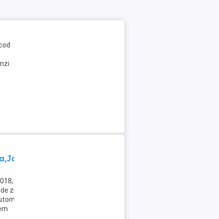
 cod
enzi
a,Jante
018,
de zi LED,
automata,
tem