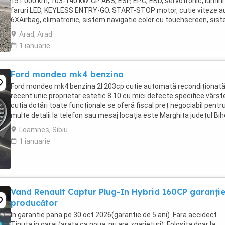
151.000 km, 103-140 kW-CP ABS, ESP, EPC, EBD, servotronic, lumini 
faruri LED, KEYLESS ENTRY-GO, START-STOP motor, cutie viteze 
6XAirbag, climatronic, sistem navigatie color cu touchscreen, sis
multimedia Apple CarPlay ...
Arad, Arad
1 ianuarie
Ford mondeo mk4 benzina
Ford mondeo mk4 benzina 2l 203cp cutie automată recondiționat
recent unic proprietar estetic 8 10 cu mici defecte specifice vârst
cutia dotări toate funcționale se oferă fiscal preț negociabil pentr
multe detalii la telefon sau mesaj locația este Marghita județul Bih
se oferă fiscal s-au ...
Loamnes, Sibiu
1 ianuarie
Vand Renault Captur Plug-In Hybrid 160CP garanți
producător
In garantie pana pe 30 oct 2026(garantie de 5 ani). Fara accidect.
Tinuta in garaj (arata ca noua, nu are zgarieturi). Folosita doar la