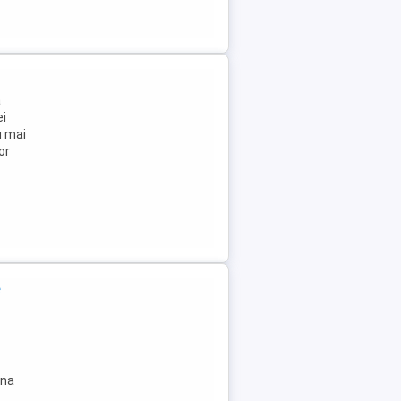
ă
ei
u mai
or
e
ina