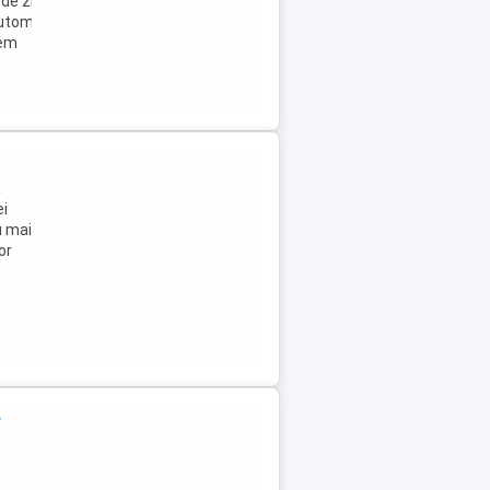
de zi LED,
automata,
tem
ă
ei
u mai
or
e