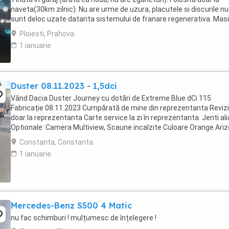
naveta(30km zilnic). Nu are urme de uzura, placutele si discurile nu
sunt deloc uzate datarita sistemului de franare regenerativa. Mas
are foarte multe dotari suplimentare ...
Ploiesti, Prahova
1 ianuarie
Duster 08.11.2023 - 1,5dci
Vând Dacia Duster Journey cu dotări de Extreme Blue dCi 115
Fabricație 08.11.2023 Cumpărată de mine din reprezentanta Revizi
doar la reprezentanta Carte service la zi în reprezentanta. Jenti ali
Optionale: Camera Multiview, Scaune incalzite Culoare Orange Ari
Tapițerie Journey Roți aliaj ...
Constanta, Constanta
1 ianuarie
Mercedes-Benz S500 4 Matic
nu fac schimburi ! mulțumesc de înțelegere !