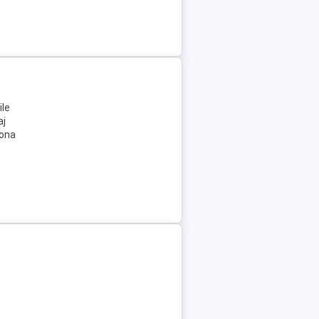
ile
aj
zona