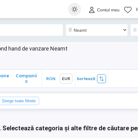
ane
Companii
RON
EUR
Sortează
Contul meu
0
cond hand de vanzare Neamt
oane
Companii
RON
EUR
Sortează
0
0
Șterge toate filtrele
.
Selectează categoria și alte filtre de căutare pe