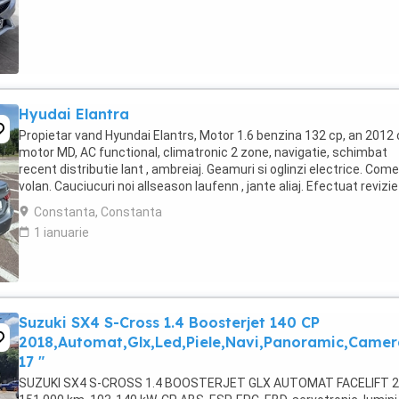
Hyudai Elantra
Propietar vand Hyundai Elantrs, Motor 1.6 benzina 132 cp, an 2012
motor MD, AC functional, climatronic 2 zone, navigatie, schimbat
recent distributie lant , ambreiaj. Geamuri si oglinzi electrice. Com
volan. Cauciucuri noi allseason laufenn , jante aliaj. Efectuat revizie
filtre si ulei. ...
Constanta, Constanta
1 ianuarie
Suzuki SX4 S-Cross 1.4 Boosterjet 140 CP
2018,Automat,Glx,Led,Piele,Navi,Panoramic,Camer
17 "
SUZUKI SX4 S-CROSS 1.4 BOOSTERJET GLX AUTOMAT FACELIFT 2