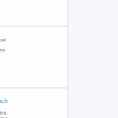
 cod
enzi
a,Jante
018,