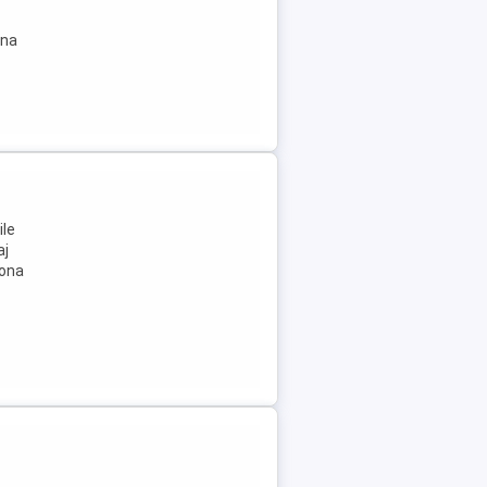
ina
ile
aj
zona