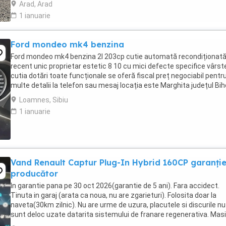
Arad, Arad
1 ianuarie
Ford mondeo mk4 benzina
Ford mondeo mk4 benzina 2l 203cp cutie automată recondiționat
recent unic proprietar estetic 8 10 cu mici defecte specifice vârst
cutia dotări toate funcționale se oferă fiscal preț negociabil pentr
multe detalii la telefon sau mesaj locația este Marghita județul Bih
se oferă fiscal s-au ...
Loamnes, Sibiu
1 ianuarie
Vand Renault Captur Plug-In Hybrid 160CP garanți
producător
In garantie pana pe 30 oct 2026(garantie de 5 ani). Fara accidect.
Tinuta in garaj (arata ca noua, nu are zgarieturi). Folosita doar la
naveta(30km zilnic). Nu are urme de uzura, placutele si discurile nu
sunt deloc uzate datarita sistemului de franare regenerativa. Mas
are foarte multe dotari suplimentare ...