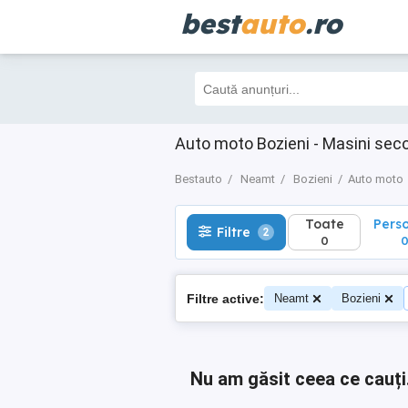
best
auto
.ro
Toate
Perso
Filtre
2
0
0
Auto moto Bozieni - Masini se
Bestauto
Neamt
Bozieni
Auto moto
Toate
Pers
Filtre
2
0
Filtre active:
Neamt
Bozieni
Nu am găsit ceea ce cauți