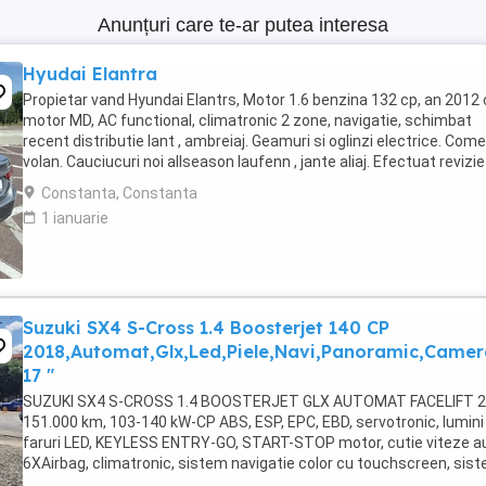
Anunțuri care te-ar putea interesa
Hyudai Elantra
Propietar vand Hyundai Elantrs, Motor 1.6 benzina 132 cp, an 2012
motor MD, AC functional, climatronic 2 zone, navigatie, schimbat
recent distributie lant , ambreiaj. Geamuri si oglinzi electrice. Com
volan. Cauciucuri noi allseason laufenn , jante aliaj. Efectuat revizie
filtre si ulei. ...
Constanta, Constanta
1 ianuarie
Suzuki SX4 S-Cross 1.4 Boosterjet 140 CP
2018,Automat,Glx,Led,Piele,Navi,Panoramic,Camer
17 "
SUZUKI SX4 S-CROSS 1.4 BOOSTERJET GLX AUTOMAT FACELIFT 2
151.000 km, 103-140 kW-CP ABS, ESP, EPC, EBD, servotronic, lumini 
faruri LED, KEYLESS ENTRY-GO, START-STOP motor, cutie viteze 
6XAirbag, climatronic, sistem navigatie color cu touchscreen, sis
multimedia Apple CarPlay ...