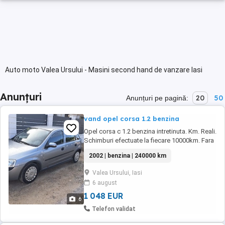
Auto moto Valea Ursului - Masini second hand de vanzare Iasi
Anunțuri
20
50
Anunțuri pe pagină:
vand opel corsa 1.2 benzina
Opel corsa c 1.2 benzina intretinuta. Km. Reali.
Schimburi efectuate la fiecare 10000km. Fara
probleme. Proprietar de peate 10 ani! Masina
2002 | benzina | 240000 km
personala. ideala pentru bolt food.
Valea Ursului, Iasi
6 august
1 048 EUR
6
Telefon validat