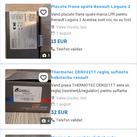
Placute frana spate Renault Laguna 2
Vand placute frana spate marca LPR pentru
Renault Laguna 2 Acestea sunt noi, nu au fost
montate niciodata. Codul piesei este 05P815
Valea Ursului, Iasi
pret: 70 lei Predare personala in Valea Ursului
1 august
Iasi
13 EUR
Telefon validat
3
Thermotec DER021TT reglaj suflanta
habitachu renault
Vand piesa THERMOTEC DER021TT este un
reglaj (rezistență/regulator) pentru suflanta
de aer din interior, compatibil în principal cu
Valea Ursului, Iasi
autovehiculele Renault. Acesta controlează
1 august
viteza ventilatorului de habitaclu și este
32 EUR
destinat exclusiv mașinilor echipate cu sistem
de climatizare automată (climatronic). Acest
Telefon validat
4
...