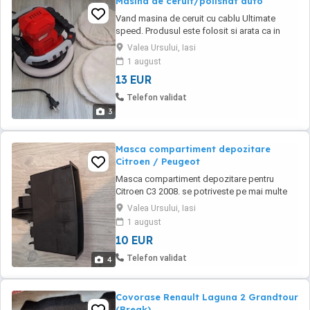
Masina de ceruit/polishat auto
Vand masina de ceruit cu cablu Ultimate
speed. Produsul este folosit si arata ca in
poze. Diametrul discului este de aproximativ
Valea Ursului, Iasi
25 cm. pret 70 lei
1 august
13 EUR
Telefon validat
3
Masca compartiment depozitare
Citroen / Peugeot
Masca compartiment depozitare pentru
Citroen C3 2008. se potriveste pe mai multe
masini frantuzesti. Cod piesa : 78662B0103
Valea Ursului, Iasi
Produsul este folosit dar in stare buna Pret 50
1 august
lei
10 EUR
Telefon validat
4
Covorase Renault Laguna 2 Grandtour
(Break)