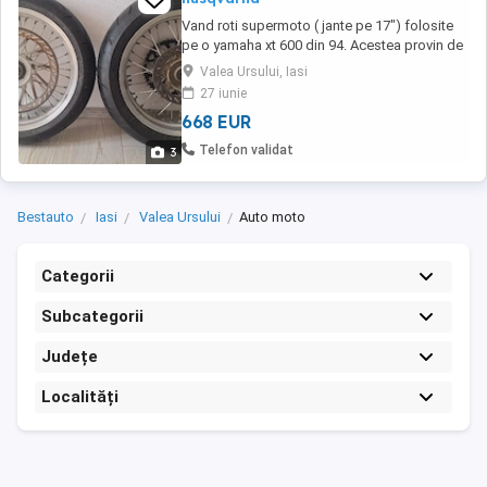
Vand roti supermoto ( jante pe 17") folosite
pe o yamaha xt 600 din 94. Acestea provin de
pe o Husqvarna sm 610 S. Sunt in stare buna.
Valea Ursului, Iasi
Roata fata: anvelopa Dunlop Sportsmart 2
27 iunie
max, dimensiuni 120/70 r17 dot 2017 Roata
668 EUR
spate: anvelopa Dunlop Sportmax,
dimensiuni 160/60 r17 dot 2017. Rotile vin
Telefon validat
3
echipate ...
Bestauto
Iasi
Valea Ursului
Auto moto
Categorii
Subcategorii
Județe
Localități