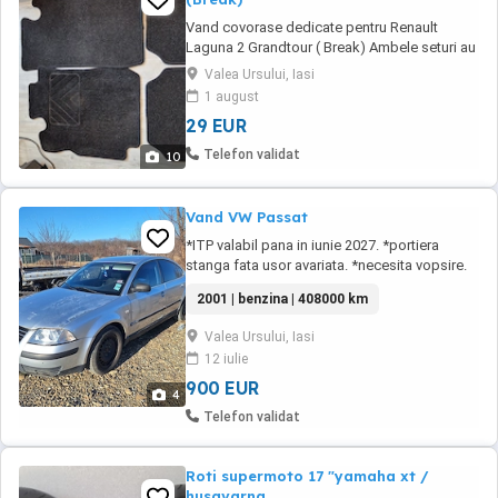
Vand covorase dedicate pentru Renault
Laguna 2 Grandtour ( Break) Ambele seturi au
fost folosite dar sunt in stare buna. Set
Valea Ursului, Iasi
covorase textil - 70 lei Set covorase cauciuc -
1 august
100 lei Pret pentru ambele seturi - 150 lei
29 EUR
Telefon validat
10
Vand VW Passat
*ITP valabil pana in iunie 2027. *portiera
stanga fata usor avariata. *necesita vopsire.
2001 | benzina | 408000 km
Valea Ursului, Iasi
12 iulie
900 EUR
4
Telefon validat
Roti supermoto 17 "yamaha xt /
husqvarna