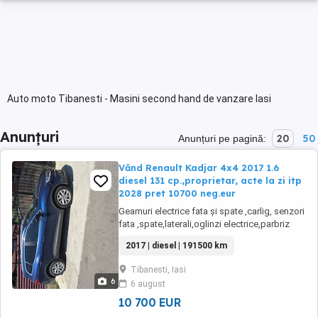
Auto moto Tibanesti - Masini second hand de vanzare Iasi
Anunțuri
20
50
Anunțuri pe pagină:
Vănd Renault Kadjar 4x4 2017 1.6
diesel 131 cp.,proprietar, acte la zi itp
2028 pret 10700 neg.eur
Geamuri electrice fata și spate ,carlig, senzori
fata ,spate,laterali,oglinzi electrice,parbriz
incalzit ,etc .Stare f buna functionare. pret
2017 | diesel | 191500 km
10700 euro neg.
Tibanesti, Iasi
6
6 august
10 700 EUR