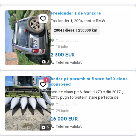
Freelander 1 de vanzare
Freelander 1, 2004, motor BMW
2004 | diesel | 250000 km
Tibanesti, Iasi
10 iulie
2 300 EUR
2
Telefon validat
heder pt porumb si floare 6x70 claas
1
conspeed
hedere claas pe 6 rânduri x70 c din 2017 și
2015 puțin folosite in stare perfecta de
funcționare. avem la ele și cuțitele pt floare cu
Tibanesti, Iasi
toate accesoriile. pentru mai multe detalii va
29 iunie
rog sa sunați la Nr de tel
16 000 EUR
Telefon validat
5