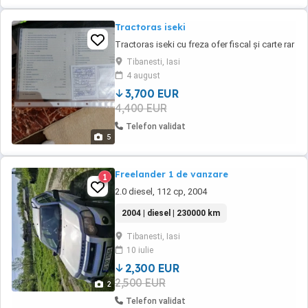
Tractoras iseki
Tractoras iseki cu freza ofer fiscal și carte rar
Tibanesti, Iasi
4 august
3,700 EUR
4,400 EUR
Telefon validat
5
Freelander 1 de vanzare
1
2.0 diesel, 112 cp, 2004
2004 | diesel | 230000 km
Tibanesti, Iasi
10 iulie
2,300 EUR
2,500 EUR
2
Telefon validat