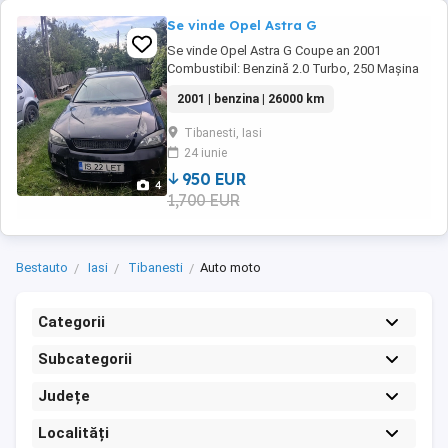
Se vinde Opel Astra G
Se vinde Opel Astra G Coupe an 2001
Combustibil: Benzină 2.0 Turbo, 250 Mașina
merge și se află într-o stare bună, mici
2001 | benzina | 26000 km
defecte estetice Preț: 950 de euro preț fix,
primul venit, primul servit... Mașina merge
Tibanesti, Iasi
perfect Mai multe detalii la telefon:
24 iunie
950 EUR
4
1,700 EUR
Bestauto
Iasi
Tibanesti
Auto moto
Categorii
Subcategorii
Județe
Localități