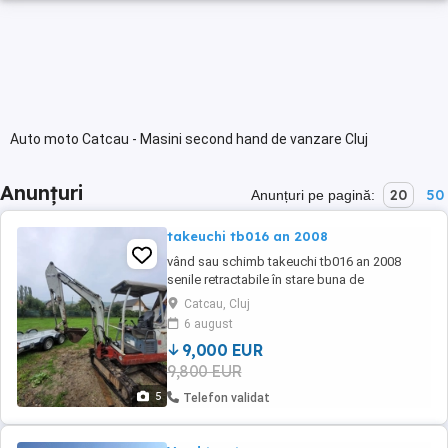
Auto moto Catcau - Masini second hand de vanzare Cluj
Anunțuri
20
50
Anunțuri pe pagină:
takeuchi tb016 an 2008
vând sau schimb takeuchi tb016 an 2008
senile retractabile în stare buna de
funcționare toate schimburile efectuate
Catcau, Cluj
inclusiv ulei hidraulic vine echipat cu o cupa
6 august
de 40 si o cupa de 15 și 1 taluz 9000 euro neg
9,000 EUR
9,800 EUR
5
Telefon validat