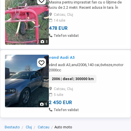
Masina pentru imprastiat fan cu o lățime de
lucru de 2.2 metri. Recent adusa în tara. În
stare perfecta de functionare Proba la fața
Catcau, Cluj
locului Nu include arbore cardanic
14 iulie
478 EUR
Telefon validat
3
vand Audi A3
vând audi A3,anul2006,140 cai,6viteze,motor
2000cc
2006 | diesel | 300000 km
Catcau, Cluj
5 iulie
2 450 EUR
5
Telefon validat
Bestauto
Cluj
Catcau
Auto moto