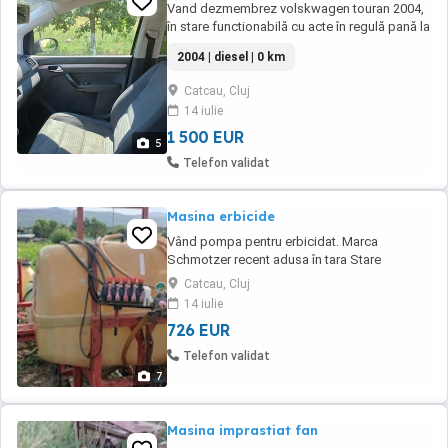
Vand dezmembrez volskwagen touran 2004,
în stare functionabilă cu acte în regulă pană la
finalul anului , la cerere vând si navigatia
2004 | diesel | 0 km
originala volkswagen
Catcau, Cluj
14 iulie
1 500 EUR
5
Telefon validat
Masina erbicide
Vând pompa pentru erbicidat. Marca
Schmotzer recent adusa în tara Stare
perfecta de funcționare și proba la fata
Catcau, Cluj
locului Capacitate 600 litri. Lățime de lucru 12
14 iulie
metri Diuze anti vânt Înălțime de lucru
726 EUR
reglabila Iluminat și placi de gabarit. Arbore
cardanic inclus
Telefon validat
7
Masina imprastiat fan