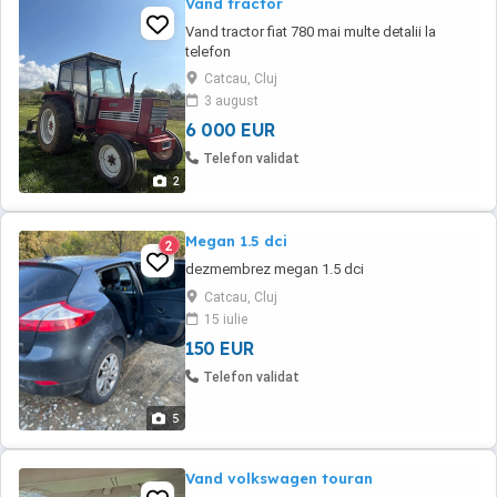
Vand tractor
Vand tractor fiat 780 mai multe detalii la
telefon
Catcau, Cluj
3 august
6 000 EUR
Telefon validat
2
Megan 1.5 dci
2
dezmembrez megan 1.5 dci
Catcau, Cluj
15 iulie
150 EUR
Telefon validat
5
Vand volkswagen touran