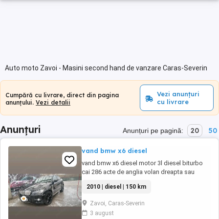
Auto moto Zavoi - Masini second hand de vanzare Caras-Severin
Vezi anunțuri
Cumpără cu livrare, direct din pagina
cu livrare
anunțului.
Vezi detalii
Anunțuri
20
50
Anunțuri pe pagină:
vand bmw x6 diesel
vand bmw x6 diesel motor 3l diesel biturbo
cai 286 acte de anglia volan dreapta sau
schimb cu Q7 pentru Mai multe informati in
2010 | diesel | 150 km
privat sau la tel
Zavoi, Caras-Severin
3 august