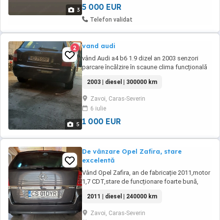
5 000 EUR
3
Telefon validat
vand audi
2
vând Audi a4 b6 1.9 dizel an 2003 senzori
parcare încălzire în scaune clima funcțională
acte la zi fiscal Problema este ca o rămas fără
2003 | diesel | 300000 km
motorina și acu nu mai pornește o vând
pentru a o reface masina arata foarte bine nu
Zavoi, Caras-Severin
are rugina mai multe detalii în privat preț 1200
6 iulie
e negociabil
1 000 EUR
5
De vânzare Opel Zafira, stare
excelentă
Vând Opel Zafira, an de fabricație 2011,motor
1,7 CDT,stare de funcționare foarte bună,
schimbat distribuția, uleiul si filtrele. 7 locuri.
2011 | diesel | 240000 km
Preț informativ,3700 Euro.
Zavoi, Caras-Severin