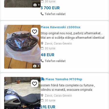
30 iunie
9
3 700 EUR
Telefon validat
Piese Kawasaki z1000sx
Stop original nou nouț, parbriz aftermarket .
Mai am si scărița stânga aftermarket identical
cu originala nouă nouță, si spatar top case.
Zavoi, Caras-Severin
30 iunie
48 EUR
Telefon validat
4
Piese Yamaha MT09sp
sistem frână fata complete cu furtune ,
cilindru si manetă, evacuare originala
completa, stop spate complet.
Zavoi, Caras-Severin
30 iunie
191 EUR