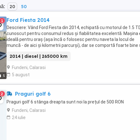
nă:
20
50
Ford Fiesta 2014
1
Descriere: Vând Ford Fiesta din 2014, echipată cu motorul de 1.5 TD
cunoscut pentru consumul redus și fiabilitatea excelentă. Mașina
ideală pentru oraș (așa încă o folosesc pentru naveta la locul de
muncă - de aici și kilometrii parcurși), dar se comportă foarte bine ș
drum lung. A fost ...
2014 | diesel | 265000 km
Fundeni, Calarasi
5 august
5
Praguri golf 6
2
Praguri golf 6 stânga dreapta sunt noi la prețul de 500 RON
Fundeni, Calarasi
24 iulie