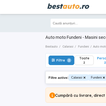
best
auto
.ro
Toate
Perso
Filtre
2
2
2
Auto moto Fundeni - Masini sec
Bestauto
Calarasi
Fundeni
Auto mot
Toate
Pers
Filtre
2
2
2
Filtre active:
Calarasi
Fundeni
Cumpără cu livrare, direct