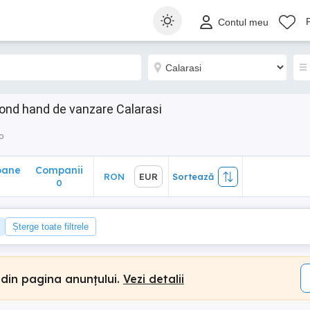
ane
Companii
RON
EUR
Sortează
Contul meu
0
ond hand de vanzare Calarasi
o
oane
Companii
RON
EUR
Sortează
0
Șterge toate filtrele
 din pagina anunțului.
Vezi detalii