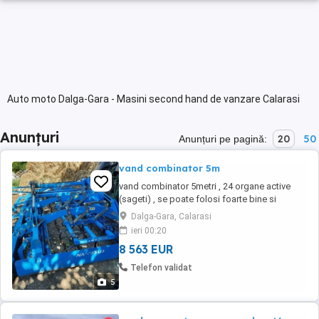
Auto moto Dalga-Gara - Masini second hand de vanzare Calarasi
Anunțuri
20
50
Anunțuri pe pagină:
vand combinator 5m
vand combinator 5metri , 24 organe active
(sageti) , se poate folosi foarte bine si
toamna si primavara , primavara pentru
Dalga-Gara, Calarasi
usurinta se dau jos tavalugii crosskill din
ieri 00:20
spate si ramane doar cel de tip platbanda si
8 563 EUR
bara de nivelare . mai multe detalii la telefon
sau whatt app
Telefon validat
5