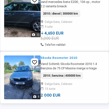
vand mercedes-benz E200 , 136 cp , motor
2.2 varianta breack
2010 | diesel | 300000 km
Dalga-Gara, Calarasi
9 iulie
4,650 EUR
11
5,000 EUR
Telefon validat
Skoda Roomster 2010
Vand Schimb Skoda Roomster 2010 1.4
Benzina de 75 CP Masina merge si trage
impecabil ITP ul si asigurarea sunt valabile.
2010 | benzina | 400000 km
Masina merge pe orice distanta. Pretul este
negociabil.
Dalga-Gara, Calarasi
15 iunie
2 000 EUR
5