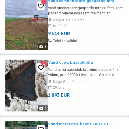
vand semanatoare gaspardo mt6
1
vand smanatoare gaspardo mt6 cu fertilizare
pe rand buncar ingrasaminte marit, an
fabricatie 2013 stare de functionare foarte
Dalga-Gara, Calarasi
buna discuri floarea soarelui, porumb, sorg,
ieri 00:20
rapita
9 514 EUR
Telefon validat
5
Vand cupa basculabila
1
Vand cupa basculabila , prindere euro, 1m
volum, pret 9900 lei tva inclus . Se emite
factura , cupa este aproape noua , are lama
Dalga-Gara, Calarasi
de uzura din hardox , este facuta la comanda.
29 iulie
Info
1 893 EUR
5
Vand mercedes-benz E200 CDI