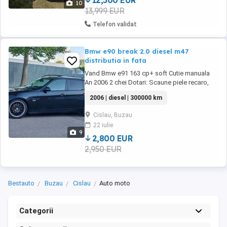
12,500 EUR
10
13,999 EUR
Telefon validat
Bmw e90 break 2.0 diesel m47
distributia in fata
Vand Bmw e91 163 cp+ soft Cutie manuala
An 2006 2 chei Dotari: Scaune piele recaro,
faruri cu xenon, angel eyes, volan sport cu
2006 | diesel | 300000 km
comenzi, navi mare, dublu climatronic etc S-a
montat de curand baterie noua, 2 subwoofere
Cislau, Buzau
sub scaune axton si amplificator Se vinde cu
22 iulie
jantele pe 18 cu buza in doua latimi Nu ...
9
2,800 EUR
2,950 EUR
Bestauto
Buzau
Cislau
Auto moto
Categorii