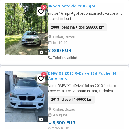
skoda octavia 2008 gpl
6
motor 16 mpi +gpl proprietar acte valabile nu
fac schimburi
2008 | benzina + gpl | 288000 km
Cislau, Buzau
ieri 10:40
2 800 EUR
9
Telefon validat
BMW X1 2013 X-Drive 18d Pachet M,
2
Automata
Vand BMW X1 xDrive18d an 2013 in stare
excelenta, achiztionata in tara, al doilea
proprietar. Rulaj : 140.000 km reali (in
2013 | diesel | 140000 km
crestere), verificabili, fara accidente VIN:
WBAVP11070VU16262 An fabricatie: 2013
Cislau, Buzau
Cutie viteze automata Culoare: Alb Alpine
4 august
Interior: Stofa Gri Shadow Alcantara Antracit
8
Negru Pachet ...
8,500 EUR
9,000 EUR