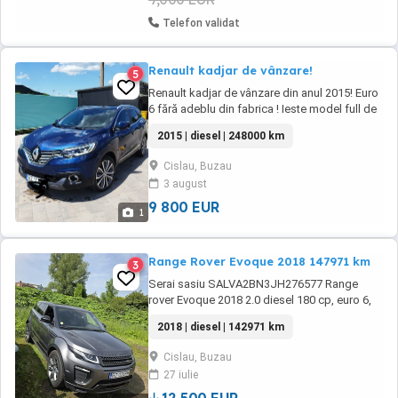
Telefon validat
Renault kadjar de vânzare!
5
Renault kadjar de vânzare din anul 2015! Euro
6 fără adeblu din fabrica ! Ieste model full de
la kadjar! Primul proprietar pe țară adus din
2015 | diesel | 248000 km
Franța în noiembrie anul trecut! Dotări
panoramic. Piele scaune electrice și încălzite.
Cislau, Buzau
Keyless entry și go. Parchează singura.
3 august
Păstrează banda. Cameră marșarier. Senzor ...
9 800 EUR
1
Range Rover Evoque 2018 147971 km
3
Serai sasiu SALVA2BN3JH276577 Range
rover Evoque 2018 2.0 diesel 180 cp, euro 6,
unic proprietar de 1 an înscrisă pe România,
2018 | diesel | 142971 km
service la timp cu acte doveditoare, recent
schimbat ulei, filtre, ulei la cutie, la grupuri, Ft
Cislau, Buzau
întreținută, km reali 142971, fără daune în
27 iulie
istoric, o puteți verifica pe car ...