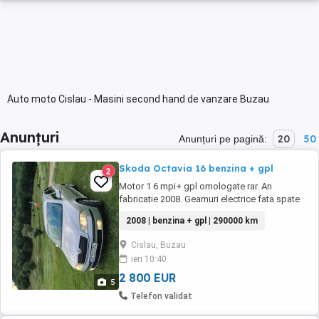
Auto moto Cislau - Masini second hand de vanzare Buzau
Anunțuri
20
50
Anunțuri pe pagină:
Skoda Octavia 16 benzina + gpl
2
Motor 1 6 mpi+ gpl omologate rar. An
fabricatie 2008. Geamuri electrice fata spate
manuale. Climatronic bagă cald rece după
2008 | benzina + gpl | 290000 km
preferințe. Oglinzi electrice încălzite și
semnalizare în ele Radio cd mp3 originală
Cislau, Buzau
skoda. Abs esp Pilot automat Lumini de zi
ieri 10:40
Acte valabile itp,asigurare,rovinieta Se oferă
fiscal ...
2 800 EUR
5
Telefon validat