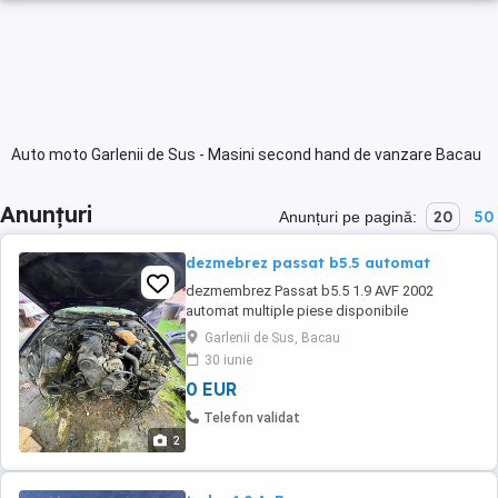
Auto moto Garlenii de Sus - Masini second hand de vanzare Bacau
Anunțuri
20
50
Anunțuri pe pagină:
dezmebrez passat b5.5 automat
dezmembrez Passat b5.5 1.9 AVF 2002
automat multiple piese disponibile
Garlenii de Sus, Bacau
30 iunie
0 EUR
Telefon validat
2