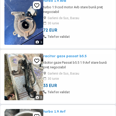
turbo 1.9 AvB
turbo 1.9 cod motor Avb stare bună preț
negociabil
Garlenii de Sus, Bacau
30 iunie
72 EUR
Telefon validat
1
racitor gaze passat b5.5
răcitor gaze Passat b5.5 1.9 Avf stare bună
preț negociabil
Garlenii de Sus, Bacau
30 iunie
33 EUR
Telefon validat
2
turbo 1.9 Avf