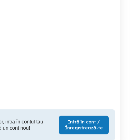
nd ansamble basculabile
Man tgx 2009 , okazie!
Vând cap
Lugoj
Timisoara
T
12,500 EUR
7,500 EUR
13,
r, intră în contul tău
Intră în cont /
Înregistrează-te
d un cont nou!