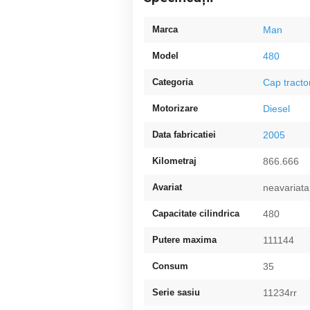
Marca
Man
Model
480
Categoria
Cap tracto
Motorizare
Diesel
Data fabricatiei
2005
Kilometraj
866.666
Avariat
neavariata
Capacitate cilindrica
480
Putere maxima
111144
Consum
35
Serie sasiu
11234rr