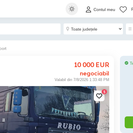
Contul meu
port
10 000
EUR
T
negociabil
Valabil din 7/8/2026 1:33:48 PM
5