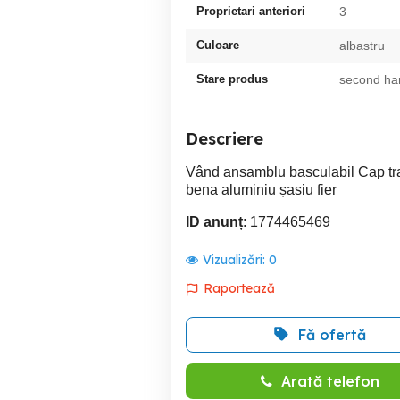
Proprietari anteriori
3
Culoare
albastru
Stare produs
second ha
Descriere
Vând ansamblu basculabil Cap tr
bena aluminiu șasiu fier
ID anunț
: 1774465469
Vizualizări:
0
Raportează
Fă ofertă
Arată telefon