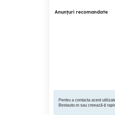
Anunțuri recomandate
Cap tractor Man TG480
Vi
XXL
Timisoara
5,000 EUR
Pentru a contacta acest utilizato
Bestauto.ro sau creează-ți rapi