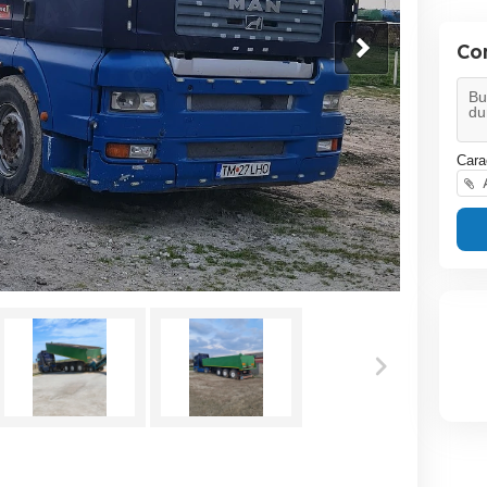
Co
Cara
A