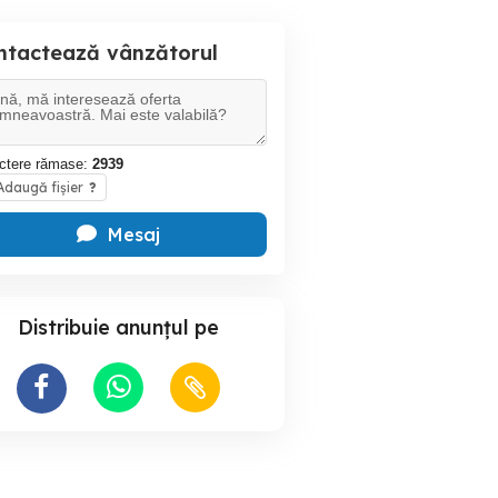
ntactează vânzătorul
ctere rămase:
2939
daugă fișier
?
Mesaj
Distribuie anunțul pe