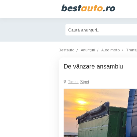
best
auto
.ro
Bestauto
Anunțuri
Auto moto
Trans
De vânzare ansamblu
Timis
,
Sipet