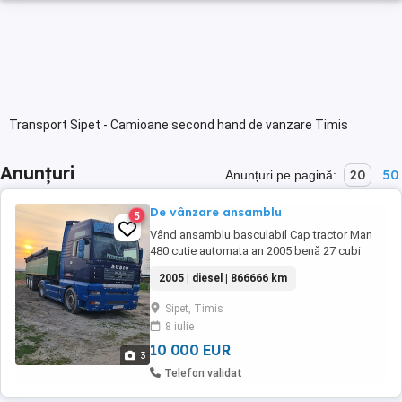
Transport Sipet - Camioane second hand de vanzare Timis
Anunțuri
20
50
Anunțuri pe pagină:
De vânzare ansamblu
5
Vând ansamblu basculabil Cap tractor Man
480 cutie automata an 2005 benă 27 cubi
bena aluminiu șasiu fier
2005 | diesel | 866666 km
Sipet, Timis
8 iulie
10 000 EUR
3
Telefon validat