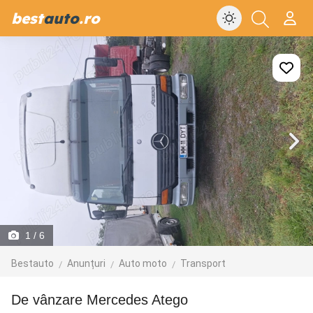
best
auto
.ro
1
/ 6
Bestauto
Anunțuri
Auto moto
Transport
De vânzare Mercedes Atego