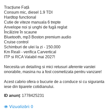
Tracțiune Față
Consum mic, diesel 1.9 TDI
Hardtop functional
Cutie de viteze manuala 6 trepte
Anvelope noi și unghi de fugă reglat
Încălzire în scaune
Bluetooth, mp3 Boston premium audio
Cruise control
Schimburi de ulei la zi - 150.000
Km Reali - verifica Carvertical
ITP si RCA Valabil mai 2027!
Necesita un detailing si mici retusuri aferente varstei
onorabile, masina nu a fost cosmetizata pentru vanzare!
Acest cabrio ofera o bucurie de a conduce si cu siguranta
iese din tiparele cotidianului.
ID anunț
: 1778425231
Vizualizări:
0