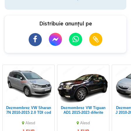
Distribuie anunțul pe
Dezmembrez VW Sharan
Dezmembrez VW Tiguan
Dezmembrez Opel Astra
7N 2010-2015 2.0 TDI cod
AD1 2015-2023 diferite
J 2010-2
motor: CFFB cod cutie
coduri de motoare: DGD,
motor:
DSG: PPW (usa, geam,
DFG, CZC, DPB, DPC
bara, 
Alesd
Alesd
jante)