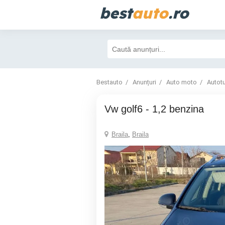
best
auto
.ro
Bestauto
Anunțuri
Auto moto
Autot
vw golf6 - 1,2 benzina
Braila
,
Braila