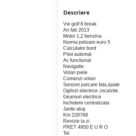
Descriere
Vw golf 6 break
An fab 2013
Motor 1,2 benzina
Norma poluare euro 5
Calculator bord
Pilot automat
Ac functional
Navigatie
Volan piele
Comenzi volan
Senzori parcare fata,spate
Oglinzi electrice ,incalzite
Geamuri electrice
Inchidere centralizata
Jante aliaj
Km 228768
Revizie la zi
PRET 4950 E U R O
Tel