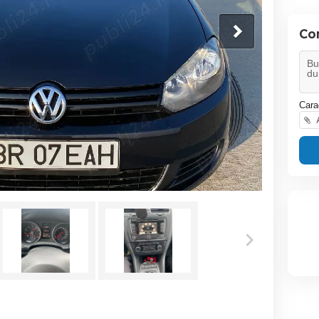
Co
Cara
A