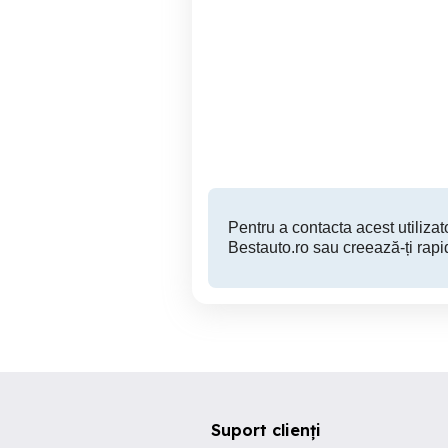
Propietar vand vw jetta
Braila
3,400 EUR
Pentru a contacta acest utilizato
Bestauto.ro sau creează-ți rapi
Suport clienți