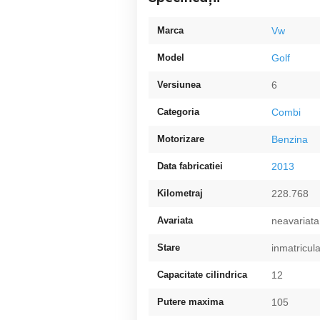
Marca
Vw
Model
Golf
Versiunea
6
Categoria
Combi
Motorizare
Benzina
Data fabricatiei
2013
Kilometraj
228.768
Avariata
neavariata
Stare
inmatricul
Capacitate cilindrica
12
Putere maxima
105