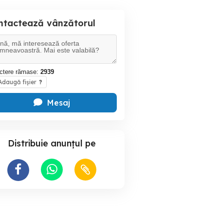
ntactează vânzătorul
ctere rămase:
2939
daugă fișier
?
Mesaj
Distribuie anunțul pe