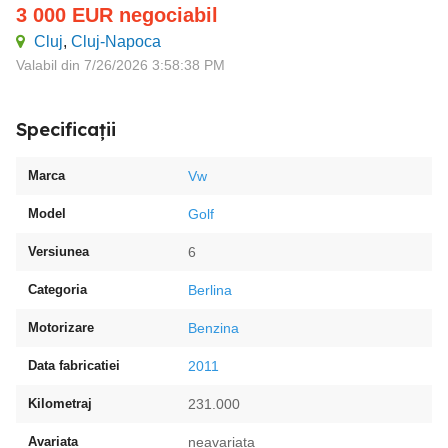
3 000
EUR
negociabil
Cluj
,
Cluj-Napoca
Valabil din 7/26/2026 3:58:38 PM
Specificații
Marca
Vw
Model
Golf
Versiunea
6
Categoria
Berlina
Motorizare
Benzina
Data fabricatiei
2011
Kilometraj
231.000
Avariata
neavariata