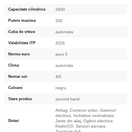
Capacitate cilindrica
2400
Putere maxima
205
Cutia de viteze
automata
Valabilitate ITP
2026
Norma euro
euro 5
Clima
automata
Numar usi
4/5
Culoare
negru
Stare produs
second hand
Airbag, Comenzi volan, Geamuri
electrice, Inchidere centralizata,
Dotari
Jante din aliaj, Oglinzi electrice,
Radio/CD, Senzori parcare,
Tractiune 4x4