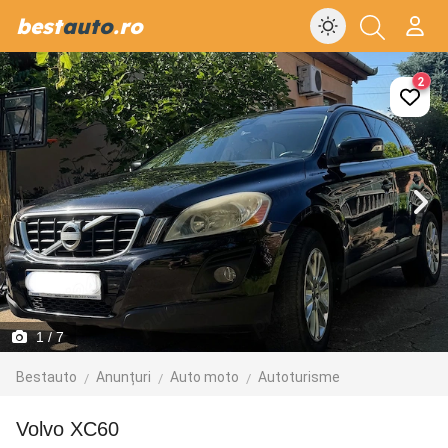
best
auto
.ro
2
1
/ 7
Bestauto
Anunțuri
Auto moto
Autoturisme
Volvo XC60