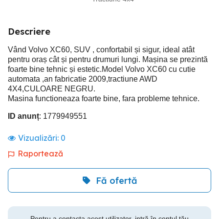
Descriere
Vând Volvo XC60, SUV , confortabil și sigur, ideal atât
pentru oraș cât și pentru drumuri lungi. Mașina se prezintă
foarte bine tehnic și estetic.Model Volvo XC60 cu cutie
automata ,an fabricatie 2009,tractiune AWD
4X4,CULOARE NEGRU.
Masina functioneaza foarte bine, fara probleme tehnice.
ID anunț
: 1779949551
Vizualizări:
0
Raportează
Fă ofertă
Pentru a contacta acest utilizator, intră în contul tău