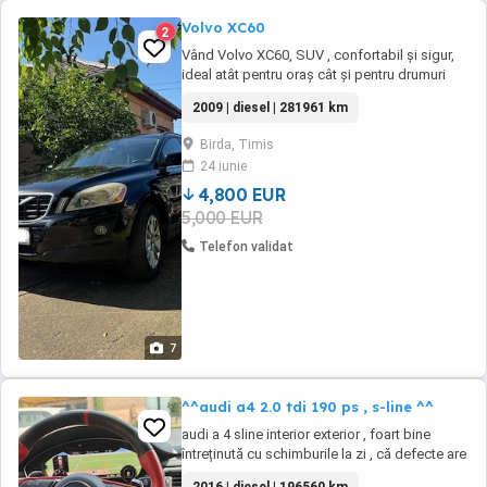
Volvo XC60
2
Vând Volvo XC60, SUV , confortabil și sigur,
ideal atât pentru oraș cât și pentru drumuri
lungi. Mașina se prezintă foarte bine tehnic și
2009 | diesel | 281961 km
estetic.Model Volvo XC60 cu cutie automata
,an fabricatie 2009,tractiune AWD
Birda, Timis
4X4,CULOARE NEGRU. Masina functioneaza
24 iunie
foarte bine, fara probleme tehnice.
4,800 EUR
5,000 EUR
Telefon validat
7
^^audi a4 2.0 tdi 190 ps , s-line ^^
audi a 4 sline interior exterior , foart bine
întreținută cu schimburile la zi , că defecte are
o mica zgârietură in partea dreapta fata unde