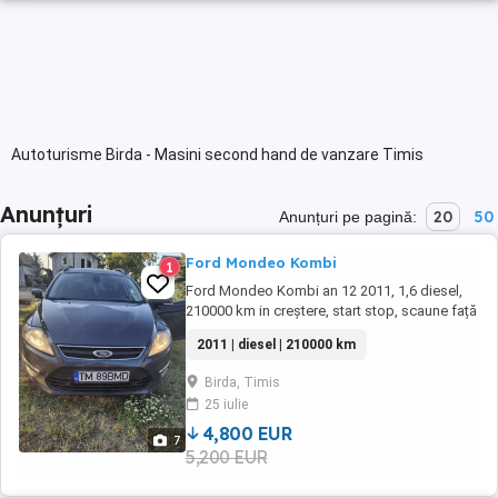
Autoturisme Birda - Masini second hand de vanzare Timis
Anunțuri
20
50
Anunțuri pe pagină:
Ford Mondeo Kombi
1
Ford Mondeo Kombi an 12 2011, 1,6 diesel,
210000 km in creștere, start stop, scaune față
încălzite, parbriz încălzit, senzor ploaie,
2011 | diesel | 210000 km
senzori parcare fața spate, pilot automat,
isofix s.a.
Birda, Timis
25 iulie
4,800 EUR
7
5,200 EUR