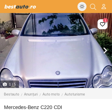
best
auto
.ro
1
1
/ 5
Bestauto
Anunțuri
Auto moto
Autoturisme
Mercedes-Benz C220 CDI