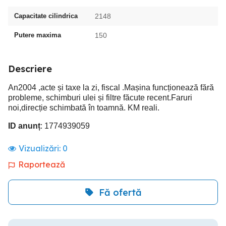
Capacitate cilindrica
2148
Putere maxima
150
Descriere
An2004 ,acte și taxe la zi, fiscal .Mașina funcționează fără
probleme, schimburi ulei și filtre făcute recent.Faruri
noi,direcție schimbată în toamnă. KM reali.
ID anunț
: 1774939059
Vizualizări:
0
Raportează
Fă ofertă