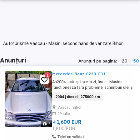
Autoturisme Vascau - Masini second hand de vanzare Bihor
Anunțuri
20
50
Anunțuri pe pagină:
Mercedes-Benz C220 CDI
1
An2004 ,acte și taxe la zi, fiscal .Mașina
funcționează fără probleme, schimburi ulei și
filtre făcute recent.Faruri noi,direcție
2004 | diesel | 275000 km
schimbată în toamnă. KM reali.
Vascau, Bihor
29 iulie
1,600 EUR
5
1,800 EUR
Telefon validat