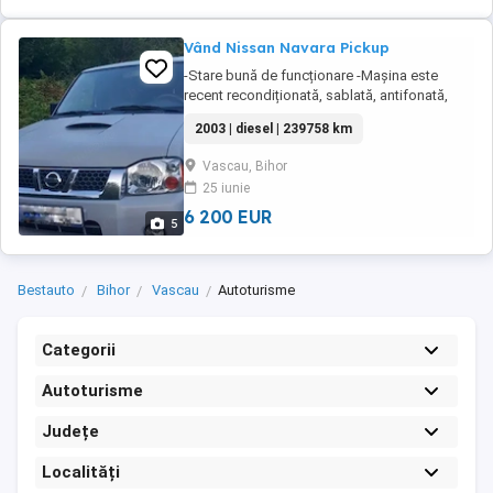
Vând Nissan Navara Pickup
-Stare bună de funcționare -Mașina este
recent recondiționată, sablată, antifonată,
vopsea rapture -4x4 -Revizie făcută -
2003 | diesel | 239758 km
Telescoape + frâne noi -Mașina se vinde cu
hardop (care în prezent nu este montat)
Vascau, Bihor
25 iunie
6 200 EUR
5
Bestauto
Bihor
Vascau
Autoturisme
Categorii
Autoturisme
Județe
Localități