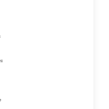
8
ii
e