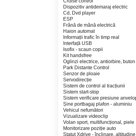
Cruise control
Dispozitiv antidemaraj electric
Cd, Dvd player
ESP
Frână de mână electrică
Haion automat
Informații trafic în timp real
Interfață USB
Isofix - scaun copii
Kit handsfree
Oglinzi electrice, antiorbire, buto
Park Distante Control
Senzor de ploaie
Servodirecție
Sistem de control al tracțiunii
Sistem start-stop
Sistem verificare presiune anvelo
Șine portbagaj plafon - aluminiu
Vehicul nefumători
Vizualizare videoclip
Volan sport, multifuncțional, piele
Monitorizare poziție auto
Statut Xdrive - înclinare, altitudine