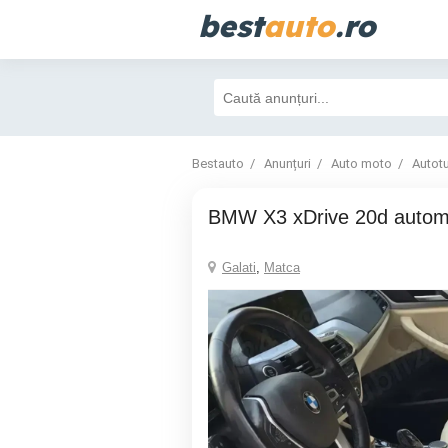
best
auto
.ro
Bestauto
Anunțuri
Auto moto
Autot
BMW X3 xDrive 20d auto
Galati
,
Matca