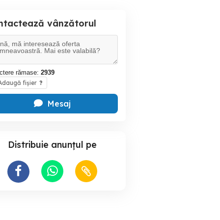
ntactează vânzătorul
ctere rămase:
2939
daugă fișier
?
Mesaj
Distribuie anunțul pe