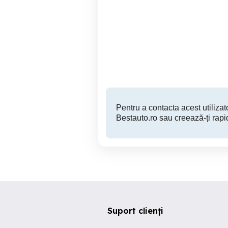
Audi A4 2.0 TFSI Alcantara
Webasto
Galati
9,200 EUR
Pentru a contacta acest utilizato
Bestauto.ro sau creează-ți rapi
Suport clienți