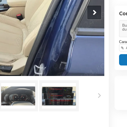
Co
Cara
A