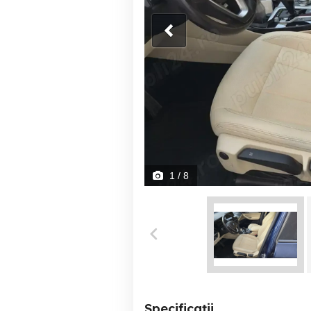
1
/ 8
Specificații