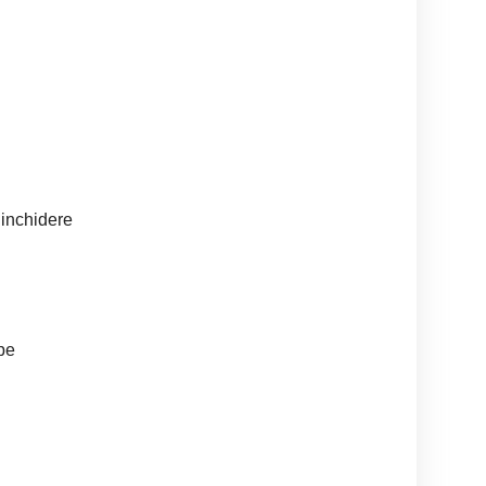
n inchidere
pe