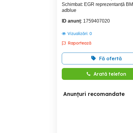
Schimbat: EGR reprezentanță BMW
adblue
ID anunț
: 1759407020
Vizualizări:
0
Raportează
Fă ofertă
Arată telefon
Anunțuri recomandate