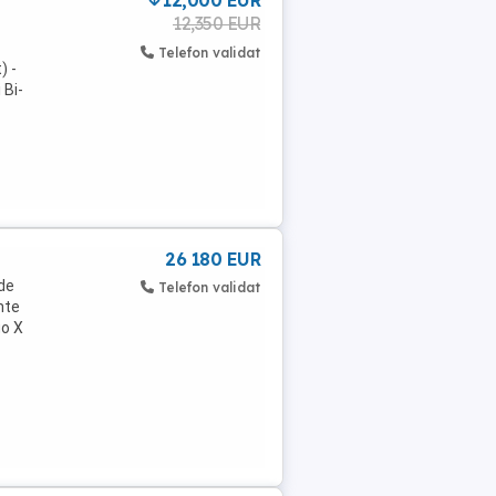
12,000 EUR
12,350 EUR
Telefon validat
) -
 Bi-
26 180 EUR
de
Telefon validat
nte
go X