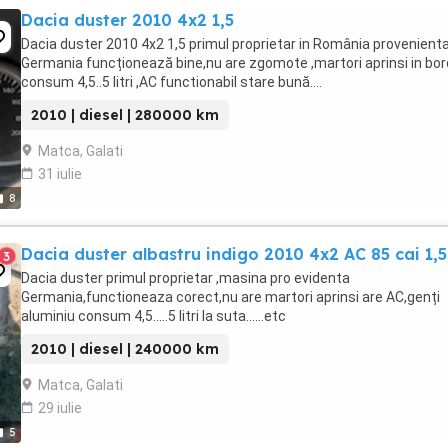
Dacia duster 2010 4x2 1,5
Dacia duster 2010 4x2 1,5 primul proprietar in România provenient
Germania funcționează bine,nu are zgomote ,martori aprinsi in bor
consum 4,5..5 litri ,AC functionabil stare bună....
2010 | diesel | 280000 km
Matca, Galati
31 iulie
8
Dacia duster albastru indigo 2010 4x2 AC 85 cai 1,5
3
Dacia duster primul proprietar ,masina pro evidenta
Germania,functioneaza corect,nu are martori aprinsi are AC,genți
aluminiu consum 4,5.....5 litri la suta......etc
2010 | diesel | 240000 km
Matca, Galati
29 iulie
5