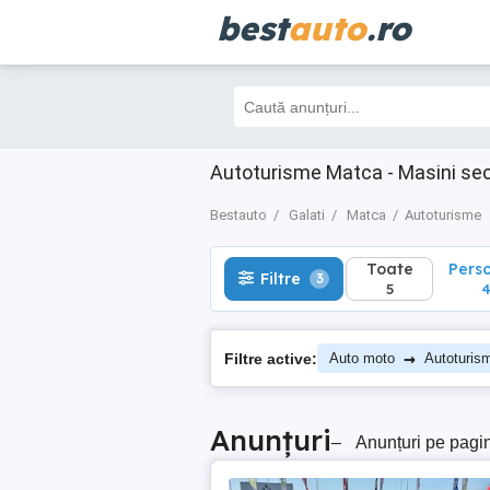
best
auto
.ro
Toate
Perso
Filtre
3
5
4
Autoturisme Matca - Masini sec
Bestauto
Galati
Matca
Autoturisme
Toate
Pers
Filtre
3
5
→
Filtre active:
Auto moto
Autoturis
Anunțuri
–
Anunțuri pe pagi