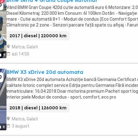
Bmw seria 4 Grand Coupe Automat
2
Vând BMW Gran Coupe 420d cutie automată euro 6 Motorizare: 2.0
Diesel Kilometraj: 220.000 km Consum: 6l 100km Dotări: - Navigație
mare - Cutie automată 8+1 - Moduri de condus (Eco Comfort Sport
Climatronic pe 2 zone - Senzori parcare față spate cu afișaj - Faruri
Xenon - Start Stop - Volan ...
2017 | diesel | 220000 km
Matca, Galati
azi 14:50
9
BMW X3 xDrive 20d automata
BMW X3 xDrive 20d automata Achiziție bancă Germania Certificat 
calitate Istoric complet service Ediția pentru Germania Fără incide
Inmatriculare: 16.04.2018 Doar motorina premium Pachet sport lo
Interior piele Moduri de condus - sport, comfort, eco pro
EfficientDynamics - pentru consum minim ...
2018 | diesel | 126000 km
Matca, Galati
3 august
8