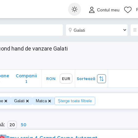
ane
Companii
RON
EUR
Sortează
Contul meu
1
ond hand de vanzare Galati
oane
Companii
RON
EUR
Sortează
4
1
me
Galati
Matca
Șterge toate filtrele
nă:
20
50