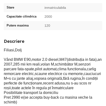
Stare
inmatriculabila
Capacitate cilindrica
2000
Putere maxima
120
Descriere
Filiasi,Dolj
Vând BMW E90,motor 2.0 diesel,M47(distribuția in fata),an
2007,285 mii km reali,volan M,schimbător M,senzori
parcare fata-spate,pilot automat,clima functionala,carlig
remorcare electric,scaune electrice cu memorie,cauciucuri
M+s cu jante aliaj,vopsea originală,fără rugina,în condiții
perfecte de funcționare,recent adusa,nu s-au scos nr
roșii,toate actele în regula pt înmatriculare
Posibilitate transport la domiciliu
Pret 2990 e(se accepta buy-back cu masina veche la
schimb)