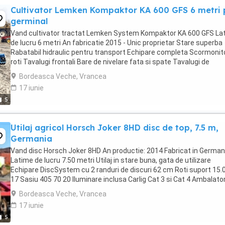
Cultivator Lemken Kompaktor KA 600 GFS 6 metri 
germinal
Vand cultivator tractat Lemken System Kompaktor KA 600 GFS La
de lucru 6 metri An fabricatie 2015 - Unic proprietar Stare superba
Rabatabil hidraulic pentru transport Echipare completa Scormonito
roti Tavalugi frontali Bare de nivelare fata si spate Tavalugi de
maruntire spate Tavalugi mini crosskill ...
Bordeasca Veche, Vrancea
17 iunie
5
Utilaj agricol Horsch Joker 8HD disc de top, 7.5 m,
Germania
Vand disc Horsch Joker 8HD An productie: 2014 Fabricat in German
Latime de lucru 7.50 metri Utilaj in stare buna, gata de utilizare
Echipare DiscSystem cu 2 randuri de discuri 62 cm Roti suport 15.
17 Sasiu 405 70 20 Iluminare inclusa Carlig Cat 3 si Cat 4 Ambalato
RollPack dublu Sistem pneumatic ...
Bordeasca Veche, Vrancea
17 iunie
5