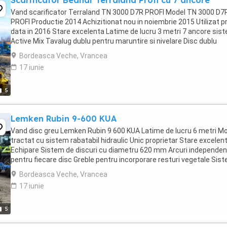
Scarificator Bednar Terraland Profi cu 7 ancore
Vand scarificator Terraland TN 3000 D7R PROFI Model TN 3000 D7
PROFI Productie 2014 Achizitionat nou in noiembrie 2015 Utilizat p
data in 2016 Stare excelenta Latime de lucru 3 metri 7 ancore sis
Active Mix Tavalug dublu pentru maruntire si nivelare Disc dublu
rabatabil Adancime de lucru pana ...
Bordeasca Veche, Vrancea
17 iunie
5
Lemken Rubin 9-600 KUA
Vand disc greu Lemken Rubin 9 600 KUA Latime de lucru 6 metri M
tractat cu sistem rabatabil hidraulic Unic proprietar Stare excelen
Echipare Sistem de discuri cu diametru 620 mm Arcuri independe
pentru fiecare disc Greble pentru incorporare resturi vegetale Sis
dublu de tavalugi pentru maruntire ...
Bordeasca Veche, Vrancea
17 iunie
5