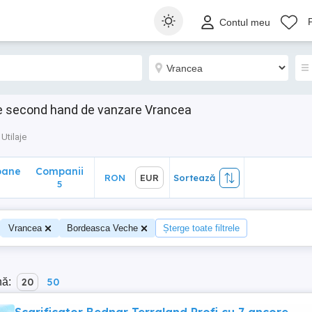
ane
Companii
RON
EUR
Sortează
Contul meu
5
aje second hand de vanzare Vrancea
Utilaje
oane
Companii
RON
EUR
Sortează
0
5
Vrancea
Bordeasca Veche
Șterge toate filtrele
nă:
20
50