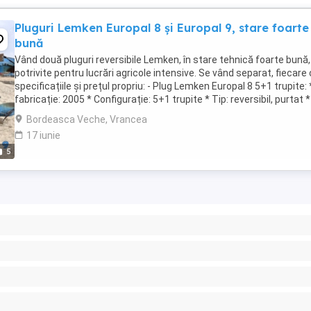
Pluguri Lemken Europal 8 și Europal 9, stare foarte
bună
Vând două pluguri reversibile Lemken, în stare tehnică foarte bună,
potrivite pentru lucrări agricole intensive. Se vând separat, fiecare
specificațiile și prețul propriu: - Plug Lemken Europal 8 5+1 trupite: 
fabricație: 2005 * Configurație: 5+1 trupite * Tip: reversibil, purtat *
Lățime de ...
Bordeasca Veche, Vrancea
17 iunie
5