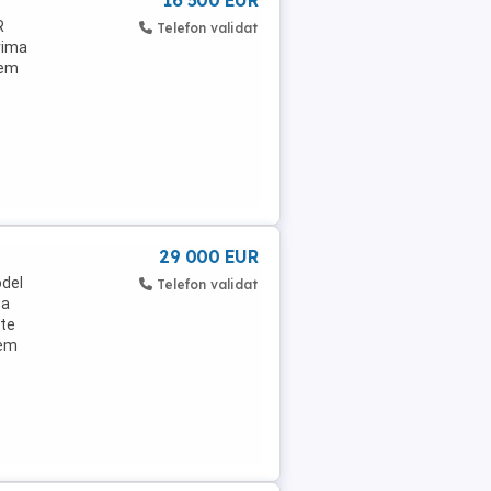
16 500 EUR
R
Telefon validat
rima
tem
29 000 EUR
odel
Telefon validat
ta
nte
tem