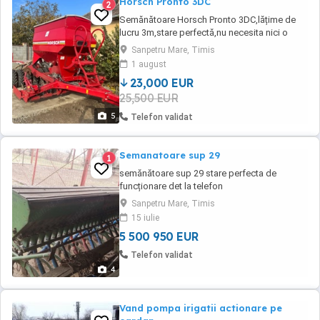
Horsch Pronto 3DC
2
Semănătoare Horsch Pronto 3DC,lățime de
lucru 3m,stare perfectă,nu necesita nici o
investiție,au fost schimbate discurile de
Sanpetru Mare, Timis
semănat și de pregătit cu unele noi,cu care s-
1 august
a lucrat 40ha,buncărul este cu înălțător,intra
23,000 EUR
2500kg in ea,toate furtunele noi,toți senzorii
25,500 EUR
noi,cauciucuri spumate,schimbati rulmenți ...
5
Telefon validat
Semanatoare sup 29
1
semănătoare sup 29 stare perfecta de
funcționare det la telefon
Sanpetru Mare, Timis
15 iulie
5 500 950 EUR
Telefon validat
4
Vand pompa irigatii actionare pe