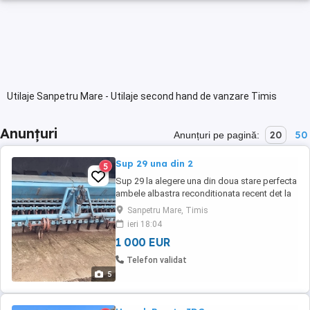
Utilaje Sanpetru Mare - Utilaje second hand de vanzare Timis
Anunțuri
20
50
Anunțuri pe pagină:
Sup 29 una din 2
5
Sup 29 la alegere una din doua stare perfecta
ambele albastra reconditionata recent det la
telefon
Sanpetru Mare, Timis
ieri 18:04
1 000 EUR
Telefon validat
5