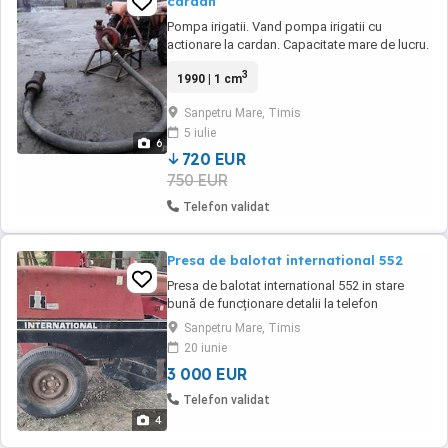
cardan
Pompa irigatii. Vand pompa irigatii cu
actionare la cardan. Capacitate mare de lucru.
Diametru aspersie refulare 100 mm. Se vinde
3
1990 | 1 cm
impreuna cu furtunul de aspersie si sorb.,
data fabricatiei: 1990
Sanpetru Mare, Timis
5 iulie
6
720 EUR
750 EUR
Telefon validat
Presa de balotat international 552
Presa de balotat international 552 in stare
bună de funcționare detalii la telefon
Sanpetru Mare, Timis
20 iunie
3 000 EUR
Telefon validat
4