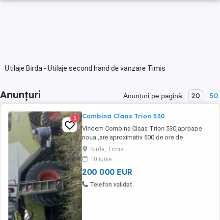
Utilaje Birda - Utilaje second hand de vanzare Timis
Anunțuri
20
50
Anunțuri pe pagină:
Combina Claas Trion 530
1
Vindem Combina Claas Trion 530,aproape
noua ,are aproximativ 500 de ore de
functionare.An fabricatie 2023. Cu header
Birda, Timis
Vario 620.pret 200.000Eur +tva. Header
10 iunie
separat Cappelo pentru floare si porumb 8
200 000 EUR
randuri pliabil .pret 50.000Eur
Telefon validat