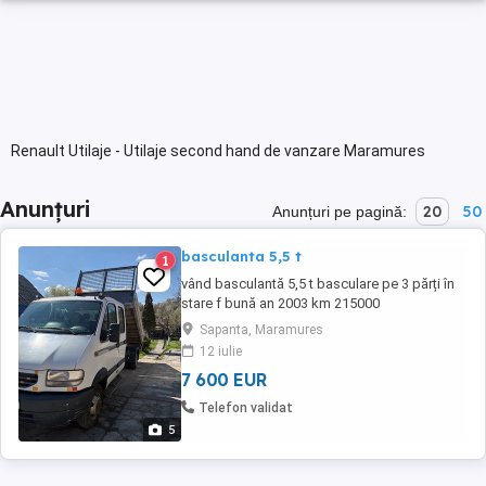
Renault Utilaje - Utilaje second hand de vanzare Maramures
Anunțuri
20
50
Anunțuri pe pagină:
basculanta 5,5 t
1
vând basculantă 5,5 t basculare pe 3 părți în
stare f bună an 2003 km 215000
Sapanta, Maramures
12 iulie
7 600 EUR
Telefon validat
5