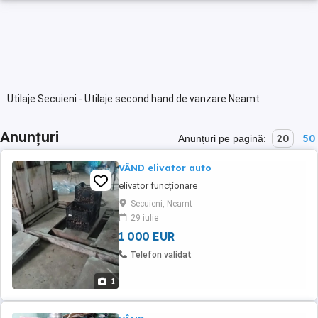
Utilaje Secuieni - Utilaje second hand de vanzare Neamt
Anunțuri
20
50
Anunțuri pe pagină:
VÂND elivator auto
elivator funcționare
Secuieni, Neamt
29 iulie
1 000 EUR
Telefon validat
1