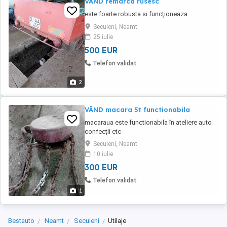
VÂND remarca rusesc
este foarte robusta si funcționeaza
Secuieni, Neamt
25 iulie
500 EUR
Telefon validat
2
VÂND macara 5t functionabila
macaraua este functionabila în ateliere auto
confecții etc
Secuieni, Neamt
10 iulie
300 EUR
Telefon validat
1
Bestauto
Neamt
Secuieni
Utilaje