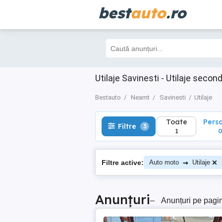
best
auto
.ro
Toate
Perso
Filtre
3
1
0
Utilaje Savinesti - Utilaje sec
Bestauto
Neamt
Savinesti
Utilaje
Toate
Pers
Filtre
3
1
→
Filtre active:
Auto moto
Utilaje
Anunțuri
–
Anunțuri pe pagi