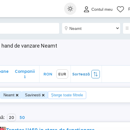
ane
Companii
RON
EUR
Sortează
Contul meu
1
ond hand de vanzare Neamt
oane
Companii
RON
EUR
Sortează
0
1
Neamt
Savinesti
Șterge toate filtrele
nă:
20
50