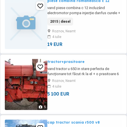
piese combina romaneasca c 12
vand piese combina c 12 incluzând
electromotor pompa injecție danfus curele +
alte piese detalii la telefon
2015 | diesel
Roznov, Neamt
4 iulie
19 EUR
tractor+prasitoare
vand tractor u 650 in stare perfecta de
funcționare tot făcut rk la el + o prasitoare 6
rânduri cuțite+ Bilon detalii la telefon
Roznov, Neamt
4 iulie
5 100 EUR
5
cap tractor scania r500 v8