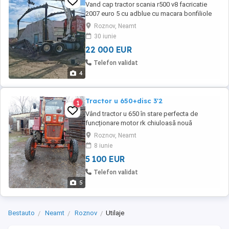
Vand cap tractor scania r500 v8 facricatie
2007 euro 5 cu adblue cu macara bonfiliole
xxl 20.000 in spatele cabinei cu telecomanda
Roznov, Neamt
30 iunie
22 000 EUR
Telefon validat
4
Tractor u 650+disc 3'2
1
Vând tractor u 650 în stare perfecta de
funcționare motor rk chiuloasă nouă
cauciucuri fata spate noi totul funcțional + un
Roznov, Neamt
disc 3'2 în stare bună de funcționare an
8 iunie
fabricație 2000 uzura talerelor 15 la suta
5 100 EUR
Telefon validat
5
Bestauto
Neamt
Roznov
Utilaje