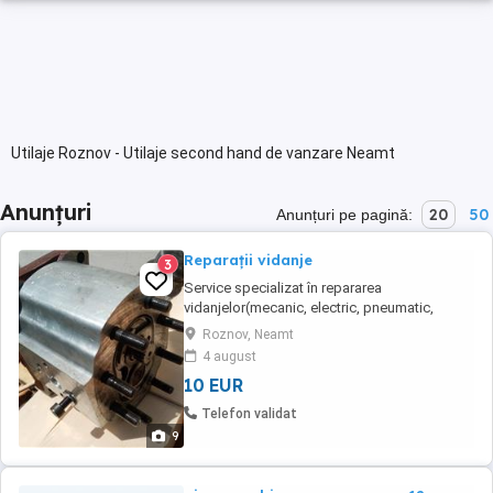
Utilaje Roznov - Utilaje second hand de vanzare Neamt
Anunțuri
20
50
Anunțuri pe pagină:
Reparații vidanje
3
Service specializat în repararea
vidanjelor(mecanic, electric, pneumatic,
hidraulic), a pompelor de vaccum cât și a
Roznov, Neamt
pompelor de apă, de înaltă presiune, din
4 august
dotarea acestora.
10 EUR
Telefon validat
9