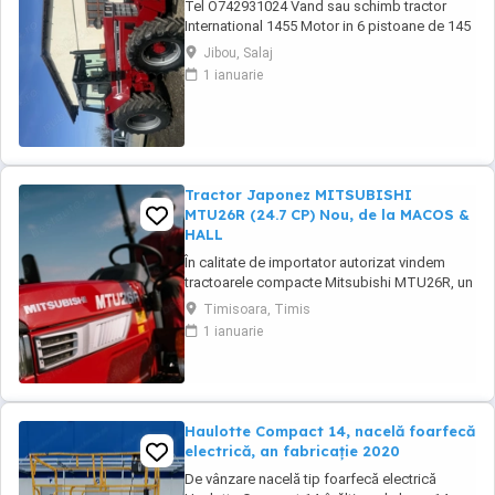
Tel O742931024 Vand sau schimb tractor
International 1455 Motor in 6 pistoane de 145
cai cu turbo Cilindru ajutător la ridicare Tiranti
Jibou, Salaj
față Cauciucuri in stare foarte buna Tractorul
1 ianuarie
se afla intr-o stare foarte buna, fara
defectiuni, toate reviziile au fost facute si
schimburi de consumabile, nu necesita ...
Tractor Japonez MITSUBISHI
MTU26R (24.7 CP) Nou, de la MACOS &
HALL
În calitate de importator autorizat vindem
tractoarele compacte Mitsubishi MTU26R, un
tractor proiectat și fabricat integral în
Timisoara, Timis
Japonia, recunoscut pentru fiabilitatea sa
1 ianuarie
legendară și eficiența în spații restrânse. Ideal
pentru vii, livezi, sere sau lucrări municipale.
De ce să alegi Mitsubishi MTU26R ...
Haulotte Compact 14, nacelă foarfecă
electrică, an fabricație 2020
De vânzare nacelă tip foarfecă electrică