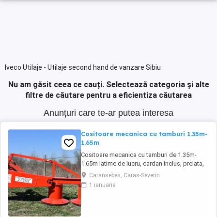
Iveco Utilaje - Utilaje second hand de vanzare Sibiu
Nu am găsit ceea ce cauți.
Selectează categoria și alte
filtre de căutare pentru a eficientiza căutarea
Anunțuri care te-ar putea interesa
Cositoare mecanica cu tamburi 1.35m-
1.65m
Cositoare mecanica cu tamburi de 1.35m-
1.65m latime de lucru, cardan inclus, prelata,
cheie de cutite Transport in toate judetele
Caransebes, Caras-Severin
1 ianuarie