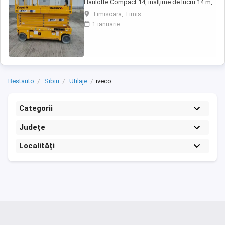
Haulotte Compact 14, înălțime de lucru 14 m,
an fabricație 2020, ore funcționare 570, stare
Timisoara, Timis
foarte bună de funcționarepreț 7000 euro
1 ianuarie
+TVA
Bestauto
Sibiu
Utilaje
iveco
Categorii
Județe
Localități