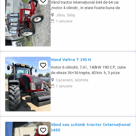
Vând tractor Internațional 644 de 64 cai
,motor 4 cilindri , in stare foarte buna de
functionare, cutie de viteze mecanica cu 2
Jibou, Salaj
manete ,ambreiaj priza, cauciucuri in stare
1 ianuarie
bună ,fara defecte, revizie facuta, schimburi
de consumabile facute, nu necesita investitii.
Preț 5200
Vand Valtra T 193 H
motor 6 cilindrii, 7,4 l., 140kW 190 C.P., cutie
de viteze 36+36 trepte, 40 km. h, 3 prize
hidraulice, 650 65 r 42 spate, 540 65 r 30,
Cazanesti, Ialomita
6.240 ore, an 2013, TVA inclus în preț.
1 ianuarie
Vând sau schimb tractor Internațional
1455