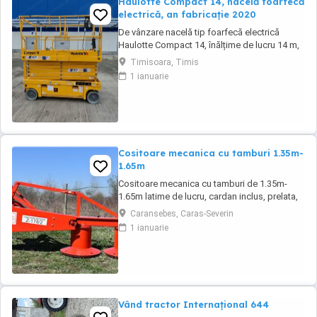
Haulotte Compact 14, nacelă foarfecă
electrică, an fabricație 2020
De vânzare nacelă tip foarfecă electrică
Haulotte Compact 14, înălțime de lucru 14 m,
an fabricație 2020, ore funcționare 570, stare
Timisoara, Timis
foarte bună de funcționarepreț 7000 euro
1 ianuarie
+TVA
Cositoare mecanica cu tamburi 1.35m-
1.65m
Cositoare mecanica cu tamburi de 1.35m-
1.65m latime de lucru, cardan inclus, prelata,
cheie de cutite Transport in toate judetele
Caransebes, Caras-Severin
1 ianuarie
Vând tractor Internațional 644