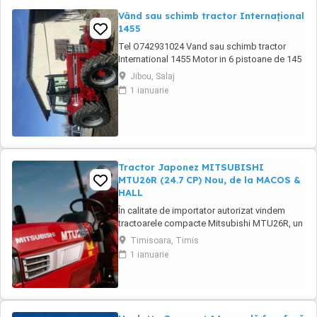
Vând sau schimb tractor Internațional
1455
Tel O742931024 Vand sau schimb tractor
International 1455 Motor in 6 pistoane de 145
cai cu turbo Cilindru ajutător la ridicare Tiranti
Jibou, Salaj
față Cauciucuri in stare foarte buna Tractorul
1 ianuarie
se afla intr-o stare foarte buna, fara
defectiuni, toate reviziile au fost facute si
schimburi de consumabile, nu necesita ...
Tractor Japonez MITSUBISHI
MTU26R (24.7 CP) Nou, de la MACOS &
HALL
În calitate de importator autorizat vindem
tractoarele compacte Mitsubishi MTU26R, un
tractor proiectat și fabricat integral în
Timisoara, Timis
Japonia, recunoscut pentru fiabilitatea sa
1 ianuarie
legendară și eficiența în spații restrânse. Ideal
pentru vii, livezi, sere sau lucrări municipale.
De ce să alegi Mitsubishi MTU26R ...