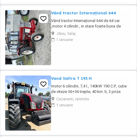
Vând tractor Internațional 644
Vând tractor Internațional 644 de 64 cai
,motor 4 cilindri , in stare foarte buna de
functionare, cutie de viteze mecanica cu 2
Jibou, Salaj
manete ,ambreiaj priza, cauciucuri in stare
1 ianuarie
bună ,fara defecte, revizie facuta, schimburi
de consumabile facute, nu necesita investitii.
Preț 5200
Vand Valtra T 193 H
motor 6 cilindrii, 7,4 l., 140kW 190 C.P., cutie
de viteze 36+36 trepte, 40 km. h, 3 prize
hidraulice, 650 65 r 42 spate, 540 65 r 30,
Cazanesti, Ialomita
6.240 ore, an 2013, TVA inclus în preț.
1 ianuarie