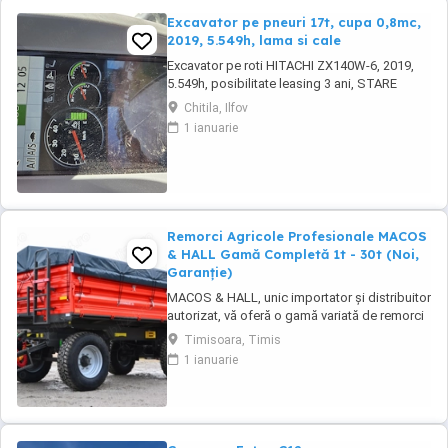
Excavator pe pneuri 17t, cupa 0,8mc,
2019, 5.549h, lama si cale
Excavator pe roti HITACHI ZX140W-6, 2019,
5.549h, posibilitate leasing 3 ani, STARE
FOARTE BUNA. Se poate vedea si proba in
Chitila, Ilfov
Chitila , sos de Centura Bucuresti la UTIROM
1 ianuarie
INVEST SRL
Remorci Agricole Profesionale MACOS
& HALL Gamă Completă 1t - 30t (Noi,
Garanție)
MACOS & HALL, unic importator și distribuitor
autorizat, vă oferă o gamă variată de remorci
agricole și tehnologice, special concepute
Timisoara, Timis
pentru a răspunde nevoilor fermierilor
1 ianuarie
moderni. Toate produsele noastre sunt
fabricate la standarde europene înalte,
asigurând durabilitate și performanță maximă
în exploatare. Gama ...