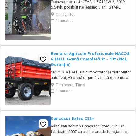
Excavator pe roti HITACHI ZX140W-6, 2019,
5.549h, posibilitate leasing 3 ani, STARE
FOARTE BUNA. Se poate vedea si proba in
Chitila, Ilfov
Chitila , sos de Centura Bucuresti la UTIROM
1 ianuarie
INVEST SRL
Remorci Agricole Profesionale MACOS
& HALL Gamă Completă 1t - 30t (Noi,
Garanție)
MACOS & HALL, unic importator și distribuitor
autorizat, vă oferă o gamă variată de remorci
agricole și tehnologice, special concepute
Timisoara, Timis
pentru a răspunde nevoilor fermierilor
1 ianuarie
moderni. Toate produsele noastre sunt
fabricate la standarde europene înalte,
asigurând durabilitate și performanță maximă
în exploatare. Gama ...
Concasor Extec C12+
Vând sau schimb Concasor Extec C12+ an
fabricație 2007 cu puține ore de funcționare.