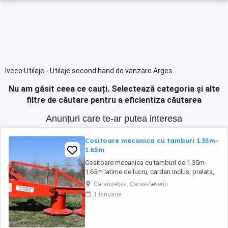
Iveco Utilaje - Utilaje second hand de vanzare Arges
Nu am găsit ceea ce cauți.
Selectează categoria și alte
filtre de căutare pentru a eficientiza căutarea
Anunțuri care te-ar putea interesa
Cositoare mecanica cu tamburi 1.35m-
1.65m
Cositoare mecanica cu tamburi de 1.35m-
1.65m latime de lucru, cardan inclus, prelata,
cheie de cutite Transport in toate judetele
Caransebes, Caras-Severin
1 ianuarie