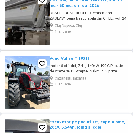
ZASLAW, bena Otel HARDOX, vol. 25
mc - 30 mc, an fab. 2026 !
DESCRIERE VEHICULE : Semiremorci
ZASLAW, bena basculabila din OTEL , vol. 24
mc - 30 mc, (stoc nou 2026 sau in fabricatie
Cluj-Napoca, Cluj
ZASLAW) . DETALII: - Semiremorci
1 ianuarie
basculabile pe 3 axe, bena constructie din
OTEL , sectiune semirotunda, cu basculare pe
partea din spate, - Producator : ZASLAW,
Polonia ...
Vand Valtra T 193 H
motor 6 cilindrii, 7,4 l., 140kW 190 C.P., cutie
de viteze 36+36 trepte, 40 km. h, 3 prize
hidraulice, 650 65 r 42 spate, 540 65 r 30,
Cazanesti, Ialomita
6.240 ore, an 2013, TVA inclus în preț.
1 ianuarie
Excavator pe pneuri 17t, cupa 0,8mc,
2019, 5.549h, lama si cale