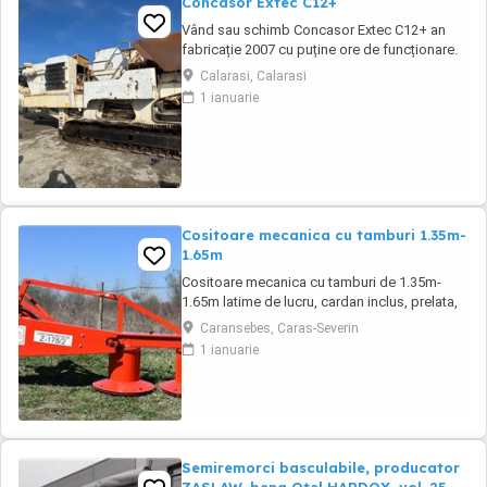
Concasor Extec C12+
Vând sau schimb Concasor Extec C12+ an
fabricație 2007 cu puține ore de funcționare.
Calarasi, Calarasi
1 ianuarie
Cositoare mecanica cu tamburi 1.35m-
1.65m
Cositoare mecanica cu tamburi de 1.35m-
1.65m latime de lucru, cardan inclus, prelata,
cheie de cutite Transport in toate judetele
Caransebes, Caras-Severin
1 ianuarie
Semiremorci basculabile, producator