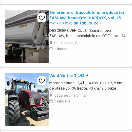
Semiremorci basculabile, producator
ZASLAW, bena Otel HARDOX, vol. 25
mc - 30 mc, an fab. 2026 !
DESCRIERE VEHICULE : Semiremorci
ZASLAW, bena basculabila din OTEL , vol. 24
mc - 30 mc, (stoc nou 2026 sau in fabricatie
Cluj-Napoca, Cluj
ZASLAW) . DETALII: - Semiremorci
1 ianuarie
basculabile pe 3 axe, bena constructie din
OTEL , sectiune semirotunda, cu basculare pe
partea din spate, - Producator : ZASLAW,
Polonia ...
Vand Valtra T 193 H
motor 6 cilindrii, 7,4 l., 140kW 190 C.P., cutie
de viteze 36+36 trepte, 40 km. h, 3 prize
hidraulice, 650 65 r 42 spate, 540 65 r 30,
Cazanesti, Ialomita
6.240 ore, an 2013, TVA inclus în preț.
1 ianuarie