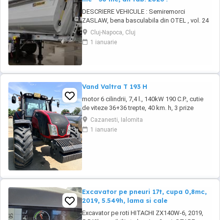
DESCRIERE VEHICULE : Semiremorci
ZASLAW, bena basculabila din OTEL , vol. 24
mc - 30 mc, (stoc nou 2026 sau in fabricatie
Cluj-Napoca, Cluj
ZASLAW) . DETALII: - Semiremorci
1 ianuarie
basculabile pe 3 axe, bena constructie din
OTEL , sectiune semirotunda, cu basculare pe
partea din spate, - Producator : ZASLAW,
Polonia ...
Vand Valtra T 193 H
motor 6 cilindrii, 7,4 l., 140kW 190 C.P., cutie
de viteze 36+36 trepte, 40 km. h, 3 prize
hidraulice, 650 65 r 42 spate, 540 65 r 30,
Cazanesti, Ialomita
6.240 ore, an 2013, TVA inclus în preț.
1 ianuarie
Excavator pe pneuri 17t, cupa 0,8mc,
2019, 5.549h, lama si cale
Excavator pe roti HITACHI ZX140W-6, 2019,