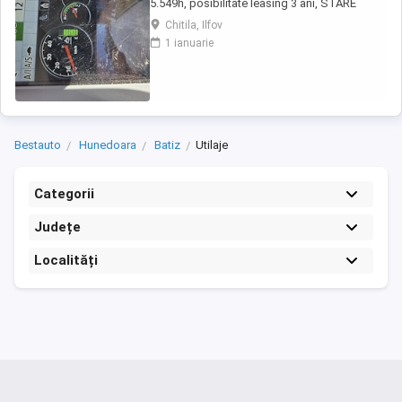
5.549h, posibilitate leasing 3 ani, STARE
FOARTE BUNA. Se poate vedea si proba in
Chitila, Ilfov
Chitila , sos de Centura Bucuresti la UTIROM
1 ianuarie
INVEST SRL
Bestauto
Hunedoara
Batiz
Utilaje
Categorii
Județe
Localități