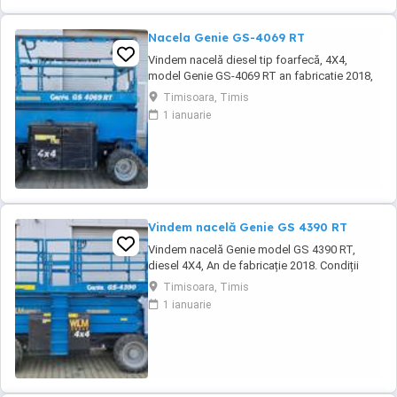
Nacela Genie GS-4069 RT
Vindem nacelă diesel tip foarfecă, 4X4,
model Genie GS-4069 RT an fabricatie 2018,
1100 ore functionare, conditii de functionare
Timisoara, Timis
foarte bune.
1 ianuarie
Vindem nacelă Genie GS 4390 RT
Vindem nacelă Genie model GS 4390 RT,
diesel 4X4, An de fabricație 2018. Condiții
foarte bune de funcționare. Garanție 12 luni.
Timisoara, Timis
Pret 26000 euro + TVA
1 ianuarie