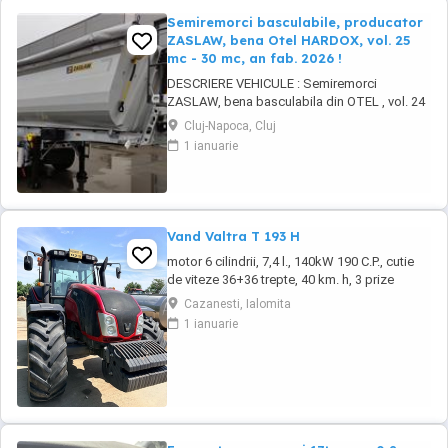
Semiremorci basculabile, producator
ZASLAW, bena Otel HARDOX, vol. 25
mc - 30 mc, an fab. 2026 !
DESCRIERE VEHICULE : Semiremorci
ZASLAW, bena basculabila din OTEL , vol. 24
mc - 30 mc, (stoc nou 2026 sau in fabricatie
Cluj-Napoca, Cluj
ZASLAW) . DETALII: - Semiremorci
1 ianuarie
basculabile pe 3 axe, bena constructie din
OTEL , sectiune semirotunda, cu basculare pe
partea din spate, - Producator : ZASLAW,
Polonia ...
Vand Valtra T 193 H
motor 6 cilindrii, 7,4 l., 140kW 190 C.P., cutie
de viteze 36+36 trepte, 40 km. h, 3 prize
hidraulice, 650 65 r 42 spate, 540 65 r 30,
Cazanesti, Ialomita
6.240 ore, an 2013, TVA inclus în preț.
1 ianuarie