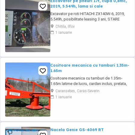
Excavator pe pneuri 17t, cupa 0,8mc,
2019, 5.549h, lama si cale
Excavator pe roti HITACHI ZX140W-6, 2019,
5.549h, posibilitate leasing 3 ani, STARE
FOARTE BUNA. Se poate vedea si proba in
Chitila, Ilfov
Chitila , sos de Centura Bucuresti la UTIROM
1 ianuarie
INVEST SRL
Cositoare mecanica cu tamburi 1.35m-
1.65m
Cositoare mecanica cu tamburi de 1.35m-
1.65m latime de lucru, cardan inclus, prelata,
cheie de cutite Transport in toate judetele
Caransebes, Caras-Severin
1 ianuarie
Nacela Genie GS-4069 RT