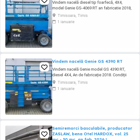
Vindem nacelă diesel tip foarfecă, 4X4,
model Genie GS-4069 RT an fabricatie 2018,
1100 ore functionare, conditii de functionare
Timisoara, Timis
foarte bune.
1 ianuarie
Vindem nacelă Genie GS 4390 RT
Vindem nacelă Genie model GS 4390 RT,
diesel 4X4, An de fabricație 2018. Condiții
foarte bune de funcționare. Garanție 12 luni.
Timisoara, Timis
Pret 26000 euro + TVA
1 ianuarie
Semiremorci basculabile, producator
ZASLAW, bena Otel HARDOX, vol. 25
mc - 30 mc, an fab. 2026 !