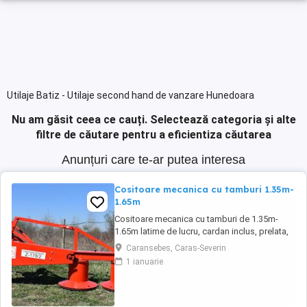
Utilaje Batiz - Utilaje second hand de vanzare Hunedoara
Nu am găsit ceea ce cauți.
Selectează categoria și alte
filtre de căutare pentru a eficientiza căutarea
Anunțuri care te-ar putea interesa
Cositoare mecanica cu tamburi 1.35m-
1.65m
Cositoare mecanica cu tamburi de 1.35m-
1.65m latime de lucru, cardan inclus, prelata,
cheie de cutite Transport in toate judetele
Caransebes, Caras-Severin
1 ianuarie