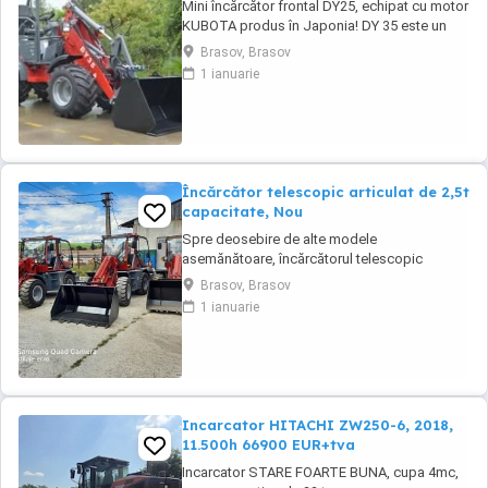
Mini încărcător frontal DY25, echipat cu motor
KUBOTA produs în Japonia! DY 35 este un
mini-încărcător frontal articulat NOU, destinat
Brasov, Brasov
lucrărilor în spații înguste, zootehnie și nu
1 ianuarie
numai, ideal pentru prestatorii de servicii în
peisagistică, datorită gabaritului redus și a
greutății mici, ceea ce îl ...
Încărcător telescopic articulat de 2,5t
capacitate, Nou
Spre deosebire de alte modele
asemănătoare, încărcătorul telescopic
TL2500 are motor de 102cp, nu de 75cp și are
Brasov, Brasov
o structură care permite din fabrică echiparea
1 ianuarie
cu o cupă standard de 1,2mc. Telescopic nou
de 2,5t capacitate. Utilaj nou, pe stoc, cu
garanție! Încărcătorul telescopic articulat
TL2500 este ...
Incarcator HITACHI ZW250-6, 2018,
11.500h 66900 EUR+tva
Incarcator STARE FOARTE BUNA, cupa 4mc,