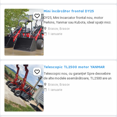
Mini încărcător frontal DY25
DY25, Mini Incarcator frontal nou, motor
Perkins, Yanmar sau Kubota, ideal spații mici.
DY 25 este un mini-încărcător frontal articulat
Brasov, Brasov
nou, cu garanție, destinat lucrărilor în spații
1 ianuarie
înguste și nu numai, ideal pentru prestatorii
de servicii în peisagistică, datorită gabaritului
redus și a greutății ...
Telescopic TL2500 motor YANMAR
Telescopic nou, cu garanție! Spre deosebire
de alte modele asemănătoare, TL2500 are un
motor Turbo Diesel YANMAR în 4 cilindri, și o
Brasov, Brasov
structură care permite o cupă standard de
1 ianuarie
1,2m, nu 0,65mc ca la alte modele.
Încărcătorul telescopic articulat TL2500 este
un utilaj multifuncțional ce se pretează
lucrului ...