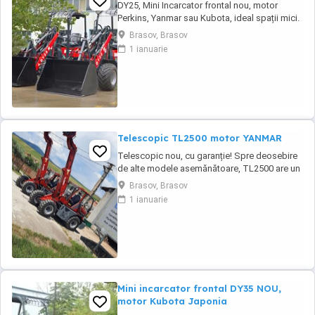
DY25, Mini Incarcator frontal nou, motor
Perkins, Yanmar sau Kubota, ideal spații mici.
DY 25 este un mini-încărcător frontal articulat
Brasov, Brasov
nou, cu garanție, destinat lucrărilor în spații
1 ianuarie
înguste și nu numai, ideal pentru prestatorii
de servicii în peisagistică, datorită gabaritului
redus și a greutății ...
Telescopic TL2500 motor YANMAR
Telescopic nou, cu garanție! Spre deosebire
de alte modele asemănătoare, TL2500 are un
motor Turbo Diesel YANMAR în 4 cilindri, și o
Brasov, Brasov
structură care permite o cupă standard de
1 ianuarie
1,2m, nu 0,65mc ca la alte modele.
Încărcătorul telescopic articulat TL2500 este
un utilaj multifuncțional ce se pretează
lucrului ...
Mini incarcator frontal DY35 NOU,
motor Kubota Japonia