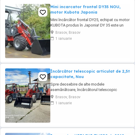
Mini incarcator frontal DY35 NOU,
motor Kubota Japonia
Mini încărcător frontal DY25, echipat cu motor
KUBOTA produs în Japonia! DY 35 este un
mini-încărcător frontal articulat NOU, destinat
Brasov, Brasov
lucrărilor în spații înguste, zootehnie și nu
1 ianuarie
numai, ideal pentru prestatorii de servicii în
peisagistică, datorită gabaritului redus și a
greutății mici, ceea ce îl ...
Încărcător telescopic articulat de 2,5t
capacitate, Nou
Spre deosebire de alte modele
asemănătoare, încărcătorul telescopic
TL2500 are motor de 102cp, nu de 75cp și are
Brasov, Brasov
o structură care permite din fabrică echiparea
1 ianuarie
cu o cupă standard de 1,2mc. Telescopic nou
de 2,5t capacitate. Utilaj nou, pe stoc, cu
garanție! Încărcătorul telescopic articulat
TL2500 este ...