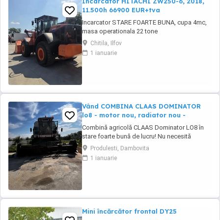
Incarcator HITACHI ZW250-6, 2018,
11.500h 66900 EUR+tva
Incarcator STARE FOARTE BUNA, cupa 4mc,
masa operationala 22 tone
Chitila, Ilfov
1 ianuarie
Vând COMBINA CLAAS DOMINATOR
lo8 - motor nou, radiator nou -
Combină agricolă CLAAS Dominator LO8 în
stare foarte bună de lucru! Nu necesită
investiții majore pornește și lucrează imediat!
Produlesti, Dambovita
CLAAS Dominator LO8 combină robustă,
1 ianuarie
fiabilă Heder cereale (seria 287968) Heder
echipament porumb (seria 5512) Sistem
complet funcțional de treierat Întreținută ...
Mini încărcător frontal DY25