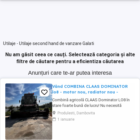
Utilaje - Utilaje second hand de vanzare Galati
Nu am găsit ceea ce cauți.
Selectează categoria și alte
filtre de căutare pentru a eficientiza căutarea
Anunțuri care te-ar putea interesa
Vând COMBINA CLAAS DOMINATOR
lo8 - motor nou, radiator nou -
Combină agricolă CLAAS Dominator LO8 în
stare foarte bună de lucru! Nu necesită
investiții majore pornește și lucrează imediat!
Produlesti, Dambovita
CLAAS Dominator LO8 combină robustă,
1 ianuarie
fiabilă Heder cereale (seria 287968) Heder
echipament porumb (seria 5512) Sistem
complet funcțional de treierat Întreținută ...