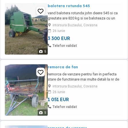
balotera rotunda 545
vand balotera rotunda john deere 545 si ca
greutate are 820 kg si se baloteaza cu un
tractoe u 445 in sus este in perfecta stare de
intorsura Buzaului, Covasna
functionare are pickup facut cu acele noi
26 iunie
acept orice proba mai multe detali la nr de
3 300 EUR
telefon
Telefon validat
5
remorca de fan
remorca de vanzare pentru fan in perfecta
stare de functiinare mai multe detali la nr de
telefon
intorsura Buzaului, Covasna
26 iunie
1 051 EUR
Telefon validat
5