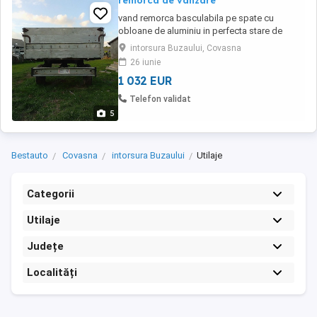
remorca de vanzare
vand remorca basculabila pe spate cu
obloane de aluminiu in perfecta stare de
functionare mai multe detali la nr de telefon
intorsura Buzaului, Covasna
26 iunie
1 032 EUR
Telefon validat
5
Bestauto
Covasna
intorsura Buzaului
Utilaje
Categorii
Utilaje
Județe
Localități