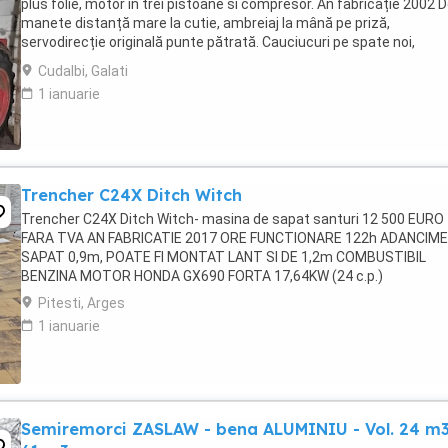
plus folie, motor în trei pistoane si compresor. An fabricație 2002 
manete distanță mare la cutie, ambreiaj la mână pe priză,
servodirecție originală punte pătrată. Cauciucuri pe spate noi,
cauciucuri pe față 80%. Tractorul ...
Cudalbi, Galati
1 ianuarie
Trencher C24X Ditch Witch
Trencher C24X Ditch Witch- masina de sapat santuri 12 500 EURO
FARA TVA AN FABRICATIE 2017 ORE FUNCTIONARE 122h ADANCIME
SAPAT 0,9m, POATE FI MONTAT LANT SI DE 1,2m COMBUSTIBIL
BENZINA MOTOR HONDA GX690 FORTA 17,64KW (24 c.p.)
Pitesti, Arges
1 ianuarie
Semiremorci ZASLAW - bena ALUMINIU - Vol. 24 m3