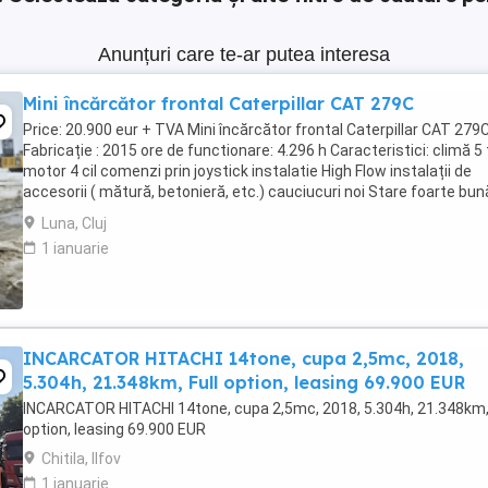
Anunțuri care te-ar putea interesa
Mini încărcător frontal Caterpillar CAT 279C
Price: 20.900 eur + TVA Mini încărcător frontal Caterpillar CAT 279
Fabricație : 2015 ore de functionare: 4.296 h Caracteristici: climă 5
motor 4 cil comenzi prin joystick instalatie High Flow instalații de
accesorii ( mătură, betonieră, etc.) cauciucuri noi Stare foarte bun
funcțion ...
Luna, Cluj
1 ianuarie
INCARCATOR HITACHI 14tone, cupa 2,5mc, 2018,
5.304h, 21.348km, Full option, leasing 69.900 EUR
INCARCATOR HITACHI 14tone, cupa 2,5mc, 2018, 5.304h, 21.348km, 
option, leasing 69.900 EUR
Chitila, Ilfov
1 ianuarie