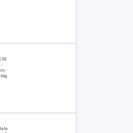
2.00
 -
cm -
ilaj
itate