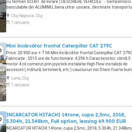
cu termen SCURT de livrare ) DESCRIERE VEHICULE : - Semiremorci
basculabile din ALUMINIU, bena ultra- usoara , destinate transportu
de cereale si al altor materiale ...
Cluj-Napoca, Cluj
1 ianuarie
Mini încărcător frontal Caterpillar CAT 279C
Price: 20.900 eur + TVA Mini încărcător frontal Caterpillar CAT 279
Fabricație : 2015 ore de functionare: 4.296 h Caracteristici: climă 5
motor 4 cil comenzi prin joystick instalatie High Flow instalații de
accesorii ( mătură, betonieră, etc.) cauciucuri noi Stare foarte bun
funcțion ...
Luna, Cluj
1 ianuarie
INCARCATOR HITACHI 14tone, cupa 2,5mc, 2018,
5.304h, 21.348km, Full option, leasing 69.900 EUR
INCARCATOR HITACHI 14tone, cupa 2,5mc, 2018, 5.304h, 21.348km, 