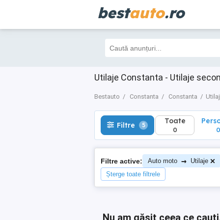
best
auto
.ro
Toate
Perso
Filtre
5
0
0
Utilaje Constanta - Utilaje sec
Bestauto
Constanta
Constanta
Utila
Toate
Pers
Filtre
5
0
→
Filtre active:
Auto moto
Utilaje
Șterge toate filtrele
Nu am găsit ceea ce cauți