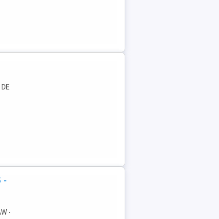
 DE
 -
AW -