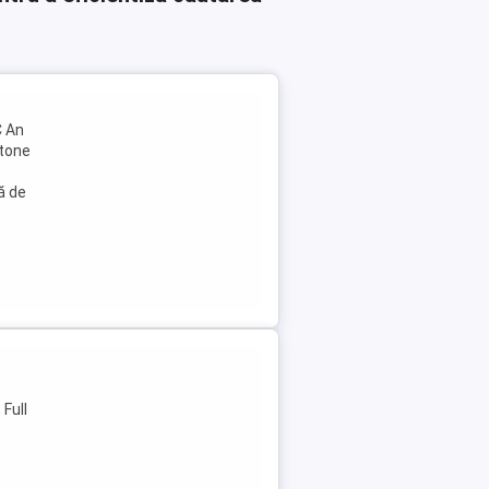
C An
 tone
ă de
Full