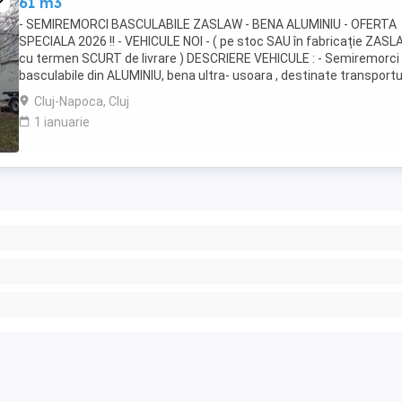
61 m3
- SEMIREMORCI BASCULABILE ZASLAW - BENA ALUMINIU - OFERTA
SPECIALA 2026 !! - VEHICULE NOI - ( pe stoc SAU în fabricație ZASL
cu termen SCURT de livrare ) DESCRIERE VEHICULE : - Semiremorci
basculabile din ALUMINIU, bena ultra- usoara , destinate transportu
de cereale si al altor materiale ...
Cluj-Napoca, Cluj
1 ianuarie