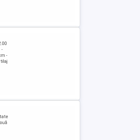
2.00
 -
cm -
ilaj
itate
Două