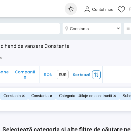
ane
Companii
RON
EUR
Sortează
Contul meu
0
ond hand de vanzare Constanta
je
oane
Companii
RON
EUR
Sortează
0
0
Constanta
Constanta
Categoria: Utilaje de constructii
Subc
.
Selectează categoria și alte filtre de căutare pe