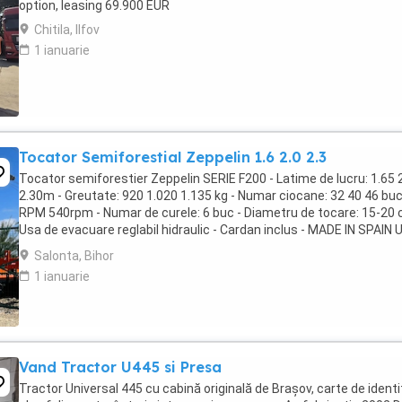
option, leasing 69.900 EUR
Chitila, Ilfov
1 ianuarie
Tocator Semiforestial Zeppelin 1.6 2.0 2.3
Tocator semiforestier Zeppelin SERIE F200 - Latime de lucru: 1.65 
2.30m - Greutate: 920 1.020 1.135 kg - Numar ciocane: 32 40 46 buc
RPM 540rpm - Numar de curele: 6 buc - Diametru de tocare: 15-20 
Usa de evacuare reglabil hidraulic - Cardan inclus - MADE IN SPAIN Ut
forestier pentru ...
Salonta, Bihor
1 ianuarie
Vand Tractor U445 si Presa
Tractor Universal 445 cu cabină originală de Brașov, carte de ident