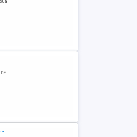
Două
 DE
 -