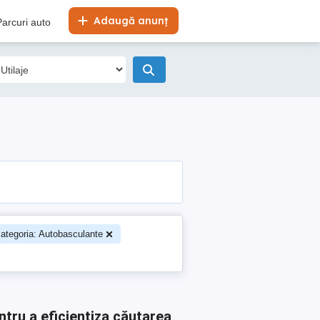
Adaugă anunț
Parcuri auto
ategoria: Autobasculante
ntru a eficientiza căutarea