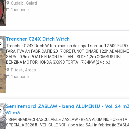
cauciucuri pe față 80%. Tractorul ...
Cudalbi, Galati
1 ianuarie
Trencher C24X Ditch Witch
Trencher C24X Ditch Witch- masina de sapat santuri 12 500 EURO
FARA TVA AN FABRICATIE 2017 ORE FUNCTIONARE 122h ADANCIME
SAPAT 0,9m, POATE FI MONTAT LANT SI DE 1,2m COMBUSTIBIL
BENZINA MOTOR HONDA GX690 FORTA 17,64KW (24 c.p.)
Pitesti, Arges
1 ianuarie
Semiremorci ZASLAW - bena ALUMINIU - Vol. 24 m3
61 m3
- SEMIREMORCI BASCULABILE ZASLAW - BENA ALUMINIU - OFERTA
SPECIALA 2026 !! - VEHICULE NOI - ( pe stoc SAU în fabricație ZASL