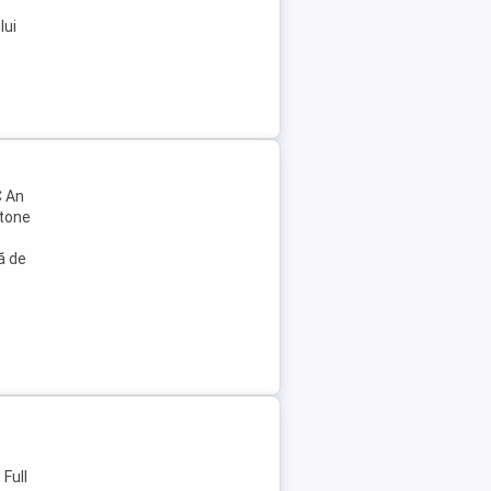
lui
C An
 tone
ă de
Full