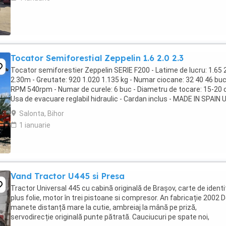
Tocator Semiforestial Zeppelin 1.6 2.0 2.3
Tocator semiforestier Zeppelin SERIE F200 - Latime de lucru: 1.65 
2.30m - Greutate: 920 1.020 1.135 kg - Numar ciocane: 32 40 46 buc
RPM 540rpm - Numar de curele: 6 buc - Diametru de tocare: 15-20 
Usa de evacuare reglabil hidraulic - Cardan inclus - MADE IN SPAIN Ut
forestier pentru ...
Salonta, Bihor
1 ianuarie
Vand Tractor U445 si Presa
Tractor Universal 445 cu cabină originală de Brașov, carte de ident
plus folie, motor în trei pistoane si compresor. An fabricație 2002 
manete distanță mare la cutie, ambreiaj la mână pe priză,
servodirecție originală punte pătrată. Cauciucuri pe spate noi,