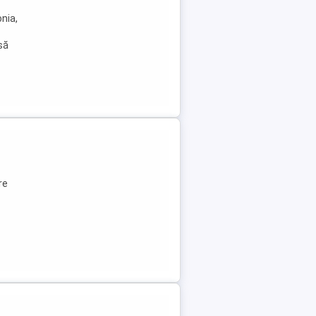
nia,
 să
re