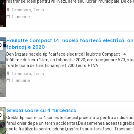
restrânse. Ideal pentru vii, livezi, sere sau lucrări municipale. De ce
alegi Mitsubishi MTU26R ...
Timisoara, Timis
1 ianuarie
Haulotte Compact 14, nacelă foarfecă electrică, an
fabricație 2020
De vânzare nacelă tip foarfecă electrică Haulotte Compact 14,
înălțime de lucru 14 m, an fabricație 2020, ore funcționare 570, sta
foarte bună de funcționarepreț 7000 euro +TVA
Timisoara, Timis
1 ianuarie
Grebla soare cu 4 turceasca
Grebla tip soare cu 4 sori este special proiectata pentru a ridica us
fanul chiar de pe un teren accidentat.De asemenea aceasta grebl
poate fi utilizata pentru adunat,rasfirat sau intors fanul. Transport