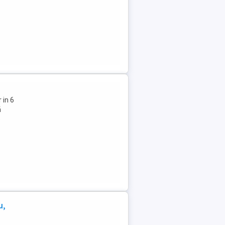
 in 6
ă
e
u,