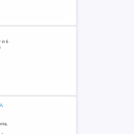
 in 6
ă
e
u,
nia,