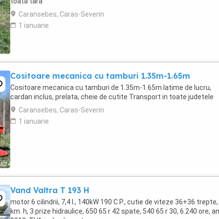
toata tara
Caransebes, Caras-Severin
1 ianuarie
Cositoare mecanica cu tamburi 1.35m-1.65m
Cositoare mecanica cu tamburi de 1.35m-1.65m latime de lucru,
cardan inclus, prelata, cheie de cutite Transport in toate judetele
Caransebes, Caras-Severin
1 ianuarie
Vand Valtra T 193 H
motor 6 cilindrii, 7,4 l., 140kW 190 C.P., cutie de viteze 36+36 trepte,
km. h, 3 prize hidraulice, 650 65 r 42 spate, 540 65 r 30, 6.240 ore, a