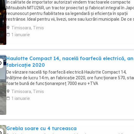
În calitate de importator autorizat vindem tractoarele compacte
Mitsubishi MTU26R, un tractor proiectat și fabricat integral în Japo
recunoscut pentru fiabilitatea sa legendară și eficiența în spații
restrânse. Ideal pentru vii, livezi, sere sau lucrări municipale. De ce
alegi Mitsubishi MTU26R ...
Timisoara, Timis
1 ianuarie
Haulotte Compact 14, nacelă foarfecă electrică, an
fabricație 2020
De vânzare nacelă tip foarfecă electrică Haulotte Compact 14,
înălțime de lucru 14 m, an fabricație 2020, ore funcționare 570, sta
foarte bună de funcționarepreț 7000 euro +TVA
Timisoara, Timis
1 ianuarie
Grebla soare cu 4 turceasca