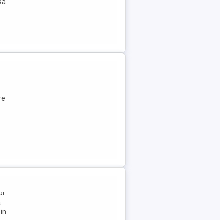
 să
re
or
a
 in