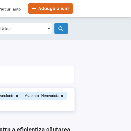
Adaugă anunț
Parcuri auto
sculante
Avariata: Neavariata
ntru a eficientiza căutarea