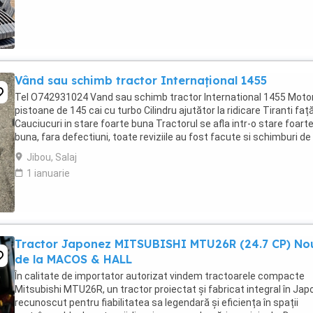
Vând sau schimb tractor Internațional 1455
Tel O742931024 Vand sau schimb tractor International 1455 Motor
pistoane de 145 cai cu turbo Cilindru ajutător la ridicare Tiranti faț
Cauciucuri in stare foarte buna Tractorul se afla intr-o stare foart
buna, fara defectiuni, toate reviziile au fost facute si schimburi de
consumabile, nu necesita ...
Jibou, Salaj
1 ianuarie
Tractor Japonez MITSUBISHI MTU26R (24.7 CP) No
de la MACOS & HALL
În calitate de importator autorizat vindem tractoarele compacte
Mitsubishi MTU26R, un tractor proiectat și fabricat integral în Japo
recunoscut pentru fiabilitatea sa legendară și eficiența în spații