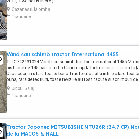
2013, TVA inclus în preț.
Cazanesti, Ialomita
1 ianuarie
Vând sau schimb tractor Internațional 1455
Tel O742931024 Vand sau schimb tractor International 1455 Motor
pistoane de 145 cai cu turbo Cilindru ajutător la ridicare Tiranti faț
Cauciucuri in stare foarte buna Tractorul se afla intr-o stare foart
buna, fara defectiuni, toate reviziile au fost facute si schimburi de
consumabile, nu necesita ...
Jibou, Salaj
1 ianuarie
Tractor Japonez MITSUBISHI MTU26R (24.7 CP) No
de la MACOS & HALL