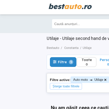
best
auto
.ro
Toate
Perso
Filtre
5
0
0
Utilaje - Utilaje second hand d
Bestauto
Constanta
Utilaje
Toate
Pers
Filtre
5
0
→
Filtre active:
Auto moto
Utilaje
Șterge toate filtrele
Nu am găsit ceea ce cauți