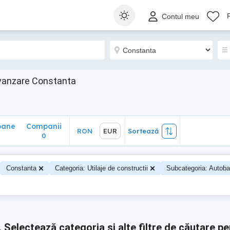
ane
Companii
RON
EUR
Sortează
Contul meu
0
e vanzare Constanta
oane
Companii
RON
EUR
Sortează
0
0
Constanta
Categoria: Utilaje de constructii
Subcategoria: Autoba
.
Selectează categoria și alte filtre de căutare pe