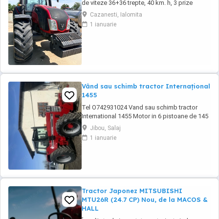
de viteze 36+36 trepte, 40 km. h, 3 prize
hidraulice, 650 65 r 42 spate, 540 65 r 30,
Cazanesti, Ialomita
6.240 ore, an 2013, TVA inclus în preț.
1 ianuarie
Vând sau schimb tractor Internațional
1455
Tel O742931024 Vand sau schimb tractor
International 1455 Motor in 6 pistoane de 145
cai cu turbo Cilindru ajutător la ridicare Tiranti
Jibou, Salaj
față Cauciucuri in stare foarte buna Tractorul
1 ianuarie
se afla intr-o stare foarte buna, fara
defectiuni, toate reviziile au fost facute si
schimburi de consumabile, nu necesita ...
Tractor Japonez MITSUBISHI
MTU26R (24.7 CP) Nou, de la MACOS &
HALL