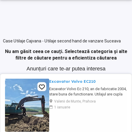
Case Utilaje Cajvana - Utilaje second hand de vanzare Suceava
Nu am găsit ceea ce cauți.
Selectează categoria și alte
filtre de căutare pentru a eficientiza căutarea
Anunțuri care te-ar putea interesa
Excavator Volvo EC210
Excavator Volvo Ec 210, an de fabricatie 2004,
stare buna de functionare. Utilajul are cupla
hidarulica rapida, linii hidraulice auxiliare
Valenii de Munte, Prahova
pentru picon, foarfeca, etc. Motorul este
1 ianuarie
Deutz-Volvo cu racire pe apa.Cale de rulare
noua, schimbat anul trecut lanturi, role,
stelute. Proprietar persoana juridica.Pretul ...