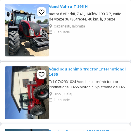
Vand Valtra T 193 H
motor 6 cilindrii, 7,4 l., 140kW 190 C.P., cutie
de viteze 36+36 trepte, 40 km. h, 3 prize
hidraulice, 650 65 r 42 spate, 540 65 r 30,
Cazanesti, Ialomita
6.240 ore, an 2013, TVA inclus în preț.
1 ianuarie
Vând sau schimb tractor Internațional
1455
Tel O742931024 Vand sau schimb tractor
International 1455 Motor in 6 pistoane de 145
cai cu turbo Cilindru ajutător la ridicare Tiranti
Jibou, Salaj
față Cauciucuri in stare foarte buna Tractorul
1 ianuarie
se afla intr-o stare foarte buna, fara
defectiuni, toate reviziile au fost facute si
schimburi de consumabile, nu necesita ...