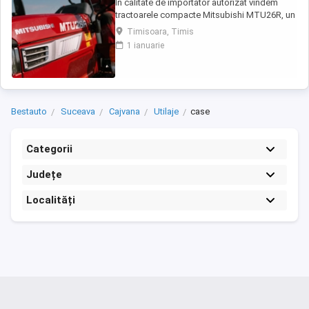
În calitate de importator autorizat vindem
tractoarele compacte Mitsubishi MTU26R, un
tractor proiectat și fabricat integral în
Timisoara, Timis
Japonia, recunoscut pentru fiabilitatea sa
1 ianuarie
legendară și eficiența în spații restrânse. Ideal
pentru vii, livezi, sere sau lucrări municipale.
De ce să alegi Mitsubishi MTU26R ...
Bestauto
Suceava
Cajvana
Utilaje
case
Categorii
Județe
Localități