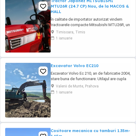
Tractor Japonez MITSUBISHI
MTU26R (24.7 CP) Nou, de la MACOS &
HALL
În calitate de importator autorizat vindem
tractoarele compacte Mitsubishi MTU26R, un
tractor proiectat și fabricat integral în
Timisoara, Timis
Japonia, recunoscut pentru fiabilitatea sa
1 ianuarie
legendară și eficiența în spații restrânse. Ideal
pentru vii, livezi, sere sau lucrări municipale.
De ce să alegi Mitsubishi MTU26R ...
Excavator Volvo EC210
Excavator Volvo Ec 210, an de fabricatie 2004,
stare buna de functionare. Utilajul are cupla
hidarulica rapida, linii hidraulice auxiliare
Valenii de Munte, Prahova
pentru picon, foarfeca, etc. Motorul este
1 ianuarie
Deutz-Volvo cu racire pe apa.Cale de rulare
noua, schimbat anul trecut lanturi, role,
stelute. Proprietar persoana juridica.Pretul ...
Cositoare mecanica cu tamburi 1.35m-