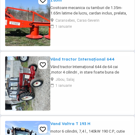
1.65m
Cositoare mecanica cu tamburi de 1.35m-
1.65m latime de lucru, cardan inclus, prelata,
cheie de cutite Transport in toate judetele
Caransebes, Caras-Severin
1 ianuarie
Vând tractor Internațional 644
Vând tractor Internațional 644 de 64 cai
,motor 4 cilindri , in stare foarte buna de
functionare, cutie de viteze mecanica cu 2
Jibou, Salaj
manete ,ambreiaj priza, cauciucuri in stare
1 ianuarie
bună ,fara defecte, revizie facuta, schimburi
de consumabile facute, nu necesita investitii.
Preț 5200
Vand Valtra T 193 H
motor 6 cilindrii, 7,4 l., 140kW 190 C.P., cutie