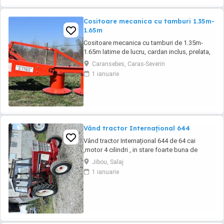
Cositoare mecanica cu tamburi 1.35m-
1.65m
Cositoare mecanica cu tamburi de 1.35m-
1.65m latime de lucru, cardan inclus, prelata,
cheie de cutite Transport in toate judetele
Caransebes, Caras-Severin
1 ianuarie
Vând tractor Internațional 644
Vând tractor Internațional 644 de 64 cai
,motor 4 cilindri , in stare foarte buna de
functionare, cutie de viteze mecanica cu 2
Jibou, Salaj
manete ,ambreiaj priza, cauciucuri in stare
1 ianuarie
bună ,fara defecte, revizie facuta, schimburi
de consumabile facute, nu necesita investitii.
Preț 5200