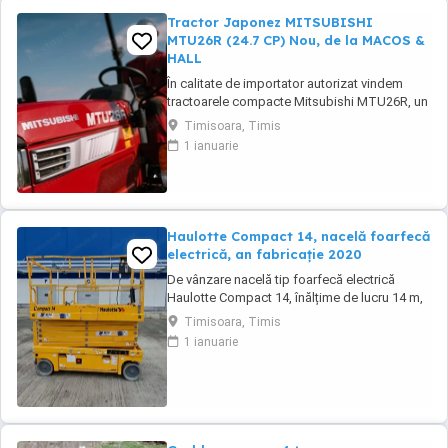
Tractor Japonez MITSUBISHI
MTU26R (24.7 CP) Nou, de la MACOS &
HALL
În calitate de importator autorizat vindem
tractoarele compacte Mitsubishi MTU26R, un
tractor proiectat și fabricat integral în
Timisoara, Timis
Japonia, recunoscut pentru fiabilitatea sa
1 ianuarie
legendară și eficiența în spații restrânse. Ideal
pentru vii, livezi, sere sau lucrări municipale.
De ce să alegi Mitsubishi MTU26R ...
Haulotte Compact 14, nacelă foarfecă
electrică, an fabricație 2020
De vânzare nacelă tip foarfecă electrică
Haulotte Compact 14, înălțime de lucru 14 m,
an fabricație 2020, ore funcționare 570, stare
Timisoara, Timis
foarte bună de funcționarepreț 7000 euro
1 ianuarie
+TVA