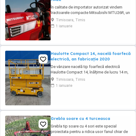
În calitate de importator autorizat vindem
tractoarele compacte Mitsubishi MTU26R, un
tractor proiectat și fabricat integral în
Timisoara, Timis
Japonia, recunoscut pentru fiabilitatea sa
1 ianuarie
legendară și eficiența în spații restrânse. Ideal
pentru vii, livezi, sere sau lucrări municipale.
De ce să alegi Mitsubishi MTU26R ...
Haulotte Compact 14, nacelă foarfecă
electrică, an fabricație 2020
De vânzare nacelă tip foarfecă electrică
Haulotte Compact 14, înălțime de lucru 14 m,
an fabricație 2020, ore funcționare 570, stare
Timisoara, Timis
foarte bună de funcționarepreț 7000 euro
1 ianuarie
+TVA
Grebla soare cu 4 turceasca
Grebla tip soare cu 4 sori este special
proiectata pentru a ridica usor fanul chiar de