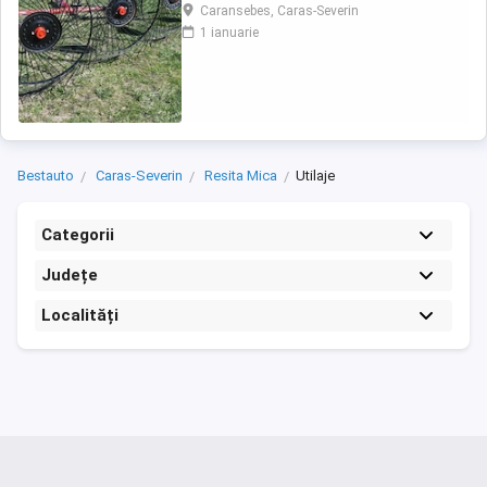
pe un teren accidentat.De asemenea aceasta
Caransebes, Caras-Severin
grebla poate fi utilizata pentru adunat,rasfirat
1 ianuarie
sau intors fanul. Transport in toata tara
Bestauto
Caras-Severin
Resita Mica
Utilaje
Categorii
Județe
Localități