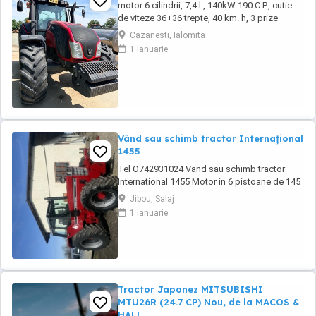
motor 6 cilindrii, 7,4 l., 140kW 190 C.P., cutie
de viteze 36+36 trepte, 40 km. h, 3 prize
hidraulice, 650 65 r 42 spate, 540 65 r 30,
Cazanesti, Ialomita
6.240 ore, an 2013, TVA inclus în preț.
1 ianuarie
Vând sau schimb tractor Internațional
1455
Tel O742931024 Vand sau schimb tractor
International 1455 Motor in 6 pistoane de 145
cai cu turbo Cilindru ajutător la ridicare Tiranti
Jibou, Salaj
față Cauciucuri in stare foarte buna Tractorul
1 ianuarie
se afla intr-o stare foarte buna, fara
defectiuni, toate reviziile au fost facute si
schimburi de consumabile, nu necesita ...
Tractor Japonez MITSUBISHI
MTU26R (24.7 CP) Nou, de la MACOS &
HALL