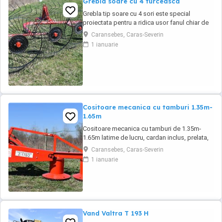
Grebla soare cu 4 turceasca
Grebla tip soare cu 4 sori este special
proiectata pentru a ridica usor fanul chiar de
pe un teren accidentat.De asemenea aceasta
Caransebes, Caras-Severin
grebla poate fi utilizata pentru adunat,rasfirat
1 ianuarie
sau intors fanul. Transport in toata tara
Cositoare mecanica cu tamburi 1.35m-
1.65m
Cositoare mecanica cu tamburi de 1.35m-
1.65m latime de lucru, cardan inclus, prelata,
cheie de cutite Transport in toate judetele
Caransebes, Caras-Severin
1 ianuarie
Vand Valtra T 193 H