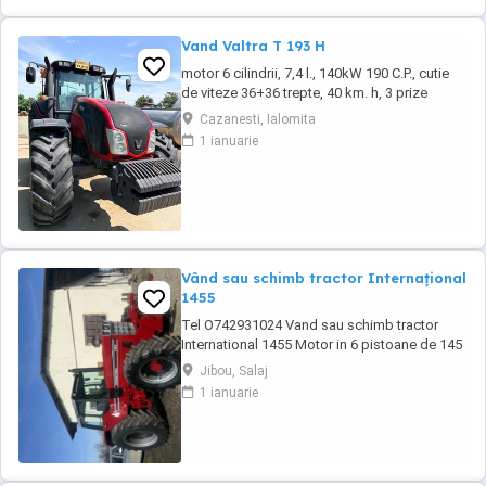
Vand Valtra T 193 H
motor 6 cilindrii, 7,4 l., 140kW 190 C.P., cutie
de viteze 36+36 trepte, 40 km. h, 3 prize
hidraulice, 650 65 r 42 spate, 540 65 r 30,
Cazanesti, Ialomita
6.240 ore, an 2013, TVA inclus în preț.
1 ianuarie
Vând sau schimb tractor Internațional
1455
Tel O742931024 Vand sau schimb tractor
International 1455 Motor in 6 pistoane de 145
cai cu turbo Cilindru ajutător la ridicare Tiranti
Jibou, Salaj
față Cauciucuri in stare foarte buna Tractorul
1 ianuarie
se afla intr-o stare foarte buna, fara
defectiuni, toate reviziile au fost facute si
schimburi de consumabile, nu necesita ...