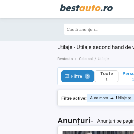
best
auto
.ro
Toate
Perso
Filtre
3
1
1
Utilaje - Utilaje second hand de
Bestauto
Calarasi
Utilaje
Toate
Pers
Filtre
3
1
1
→
Filtre active:
Auto moto
Utilaje
Anunțuri
–
Anunțuri pe pagi