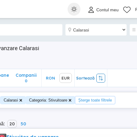
ane
Companii
RON
EUR
Sortează
Contul meu
0
 vanzare Calarasi
oane
Companii
RON
EUR
Sortează
0
Calarasi
Categoria: Stivuitoare
Șterge toate filtrele
nă:
20
50