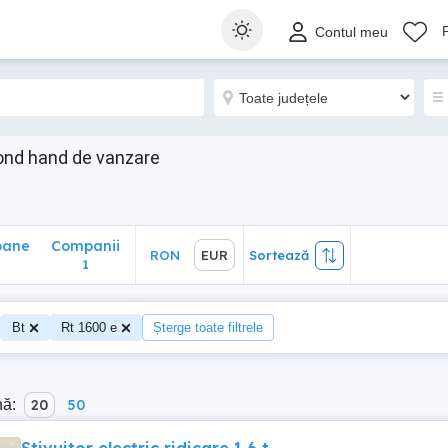
ane
Companii
RON
EUR
Sortează
Contul meu
1
econd hand de vanzare
oane
Companii
RON
EUR
Sortează
0
1
Bt
Rt 1600 e
Șterge toate filtrele
nă:
20
50