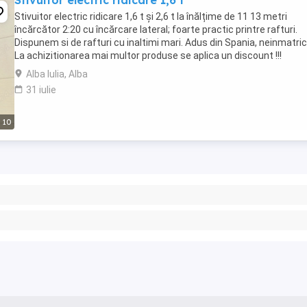
Stivuitor electric ridicare 1,6 t
Stivuitor electric ridicare 1,6 t și 2,6 t la înălțime de 11 13 metri
încărcător 2:20 cu încărcare lateral; foarte practic printre rafturi.
Dispunem si de rafturi cu inaltimi mari. Adus din Spania, neinmatric
La achizitionarea mai multor produse se aplica un discount !!!
Alba Iulia, Alba
31 iulie
10