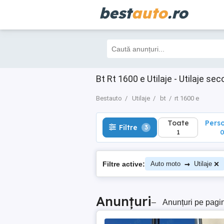
best
auto
.ro
Toate
Perso
Filtre
3
1
0
Bt Rt 1600 e Utilaje - Utilaje s
Bestauto
Utilaje
bt
rt 1600 e
Toate
Pers
Filtre
3
1
→
Filtre active:
Auto moto
Utilaje
Anunțuri
–
Anunțuri pe pagi