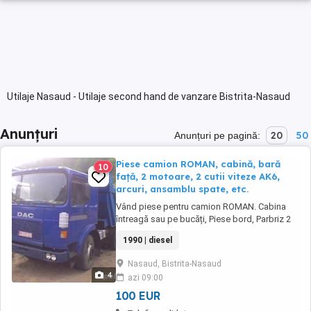
Utilaje Nasaud - Utilaje second hand de vanzare Bistrita-Nasaud
Anunțuri
20
50
Anunțuri pe pagină:
Piese camion ROMAN, cabină, bară
10
față, 2 motoare, 2 cutii viteze AK6,
arcuri, ansamblu spate, etc.
Vând piese pentru camion ROMAN. Cabina
întreagă sau pe bucăți, Piese bord, Parbriz 2
bucăți, Bară fată, Faruri, Motor 2 bucăți,
1990 | diesel
Compresor, Pompa ITO, Radiator 2 bucăți,
Turbosuflantă 2 bucăți, Cutie de viteze AK 6 2
Nasaud, Bistrita-Nasaud
bucăți, Casetă direcție cu dublu circuit, Arcuri
4
azi 09:00
suspensie față 4 bucăți, Arcuri suspensie ...
100 EUR