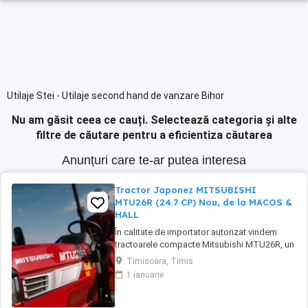
Utilaje Stei - Utilaje second hand de vanzare Bihor
Nu am găsit ceea ce cauți.
Selectează categoria și alte
filtre de căutare pentru a eficientiza căutarea
Anunțuri care te-ar putea interesa
Tractor Japonez MITSUBISHI
MTU26R (24.7 CP) Nou, de la MACOS &
HALL
În calitate de importator autorizat vindem
tractoarele compacte Mitsubishi MTU26R, un
tractor proiectat și fabricat integral în
Timisoara, Timis
Japonia, recunoscut pentru fiabilitatea sa
1 ianuarie
legendară și eficiența în spații restrânse. Ideal
pentru vii, livezi, sere sau lucrări municipale.
De ce să alegi Mitsubishi MTU26R ...