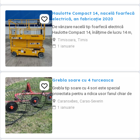
Haulotte Compact 14, nacelă foarfecă
electrică, an fabricație 2020
De vânzare nacelă tip foarfecă electrică
Haulotte Compact 14, înălțime de lucru 14 m,
an fabricație 2020, ore funcționare 570, stare
Timisoara, Timis
foarte bună de funcționarepreț 7000 euro
1 ianuarie
+TVA
Grebla soare cu 4 turceasca
Grebla tip soare cu 4 sori este special
proiectata pentru a ridica usor fanul chiar de
pe un teren accidentat.De asemenea aceasta
Caransebes, Caras-Severin
grebla poate fi utilizata pentru adunat,rasfirat
1 ianuarie
sau intors fanul. Transport in toata tara