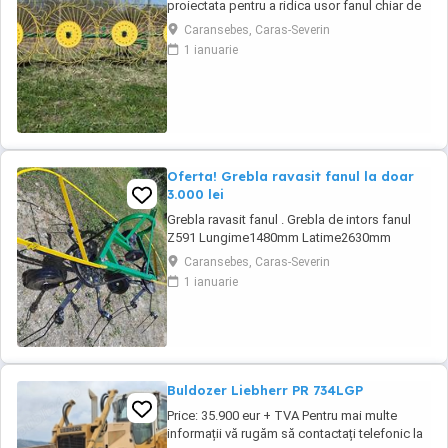
proiectata pentru a ridica usor fanul chiar de
pe un teren accidentat. De asemenea aceasta
Caransebes, Caras-Severin
grebla poate fi utilizata pentru adunat,rasfirat
1 ianuarie
sau intors fanul. La asezarea fiecarei roti s-au
utilizat 2 rulmenti capsati intr-un lagar.
Transport in toata ...
Oferta! Grebla ravasit fanul la doar
3.000 lei
Grebla ravasit fanul . Grebla de intors fanul
Z591 Lungime1480mm Latime2630mm
Inaltime1100mm Greutate170K gLatimea de
Caransebes, Caras-Severin
lucru -intors2,63m Turatia prizei de putere540
1 ianuarie
rot min Numar rotatii ale rotoarelor270 rot min
Viteza ce lucru6-12 Km h Transport in toata
tara Pentru detalii si comenzi, apelati ...
Buldozer Liebherr PR 734LGP
Price: 35.900 eur + TVA Pentru mai multe
informații vă rugăm să contactați telefonic la