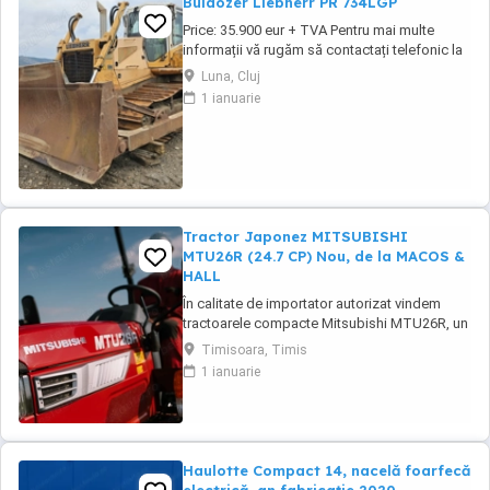
Buldozer Liebherr PR 734LGP
Price: 35.900 eur + TVA Pentru mai multe
informații vă rugăm să contactați telefonic la
numerele: tel: 07 arata numarul 131 559 sau:
Luna, Cluj
07 arata numarul 268 586 Buldozer Liebherr
1 ianuarie
PR 734LGP an fabricatie 2009 ore de
funcționare 8.700 h 200 CP greutate 22 tone
cale de rulare 80% bună lamă 4 ...
Tractor Japonez MITSUBISHI
MTU26R (24.7 CP) Nou, de la MACOS &
HALL
În calitate de importator autorizat vindem
tractoarele compacte Mitsubishi MTU26R, un
tractor proiectat și fabricat integral în
Timisoara, Timis
Japonia, recunoscut pentru fiabilitatea sa
1 ianuarie
legendară și eficiența în spații restrânse. Ideal
pentru vii, livezi, sere sau lucrări municipale.
De ce să alegi Mitsubishi MTU26R ...
Haulotte Compact 14, nacelă foarfecă