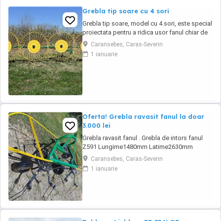
Grebla tip soare cu 4 sori
Grebla tip soare, model cu 4 sori, este special
proiectata pentru a ridica usor fanul chiar de
pe un teren accidentat. De asemenea aceasta
Caransebes, Caras-Severin
grebla poate fi utilizata pentru adunat,rasfirat
1 ianuarie
sau intors fanul. La asezarea fiecarei roti s-au
utilizat 2 rulmenti capsati intr-un lagar.
Transport in toata ...
Oferta! Grebla ravasit fanul la doar
3.000 lei
Grebla ravasit fanul . Grebla de intors fanul
Z591 Lungime1480mm Latime2630mm
Inaltime1100mm Greutate170K gLatimea de
Caransebes, Caras-Severin
lucru -intors2,63m Turatia prizei de putere540
1 ianuarie
rot min Numar rotatii ale rotoarelor270 rot min
Viteza ce lucru6-12 Km h Transport in toata
tara Pentru detalii si comenzi, apelati ...