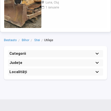
numerele: tel: 07 arata numarul 131 559 sau:
Luna, Cluj
07 arata numarul 268 586 Buldozer Liebherr
1 ianuarie
PR 734LGP an fabricatie 2009 ore de
funcționare 8.700 h 200 CP greutate 22 tone
cale de rulare 80% bună lamă 4 ...
Bestauto
Bihor
Stei
Utilaje
Categorii
Județe
Localități