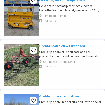
electrică, an fabricație 2020
De vânzare nacelă tip foarfecă electrică
Haulotte Compact 14, înălțime de lucru 14 m,
an fabricație 2020, ore funcționare 570, stare
Timisoara, Timis
foarte bună de funcționarepreț 7000 euro
1 ianuarie
+TVA
Grebla soare cu 4 turceasca
Grebla tip soare cu 4 sori este special
proiectata pentru a ridica usor fanul chiar de
pe un teren accidentat.De asemenea aceasta
Caransebes, Caras-Severin
grebla poate fi utilizata pentru adunat,rasfirat
1 ianuarie
sau intors fanul. Transport in toata tara
Grebla tip soare cu 4 sori
Grebla tip soare, model cu 4 sori, este special