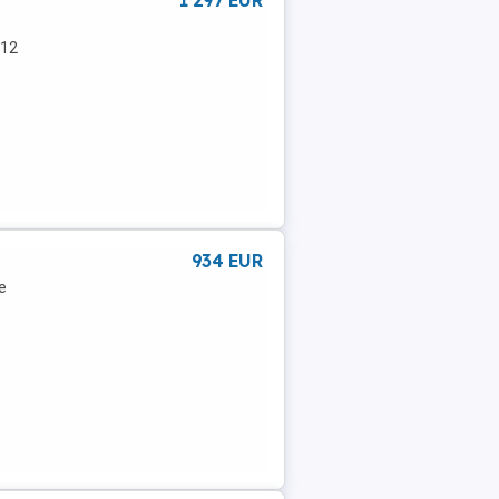
1 297 EUR
 12
934 EUR
e