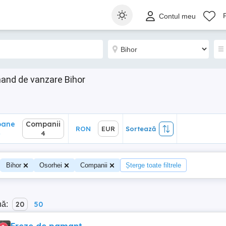
ane
Companii
RON
EUR
Sortează
Contul meu
4
 hand de vanzare Bihor
oane
Companii
RON
EUR
Sortează
4
4
Bihor
Osorhei
Companii
Șterge toate filtrele
nă:
20
50