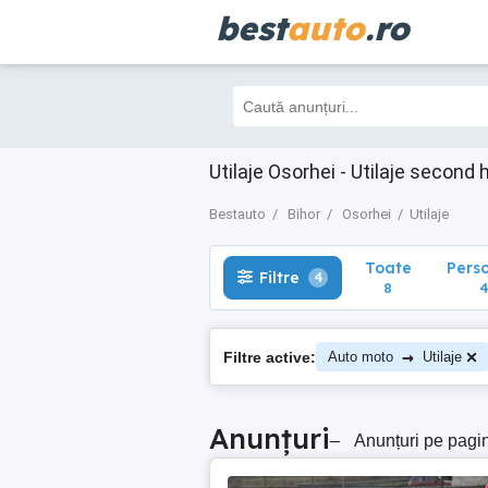
best
auto
.ro
Toate
Perso
Filtre
4
8
4
Utilaje Osorhei - Utilaje second
Bestauto
Bihor
Osorhei
Utilaje
Toate
Pers
Filtre
4
8
→
Filtre active:
Auto moto
Utilaje
Anunțuri
–
Anunțuri pe pagi