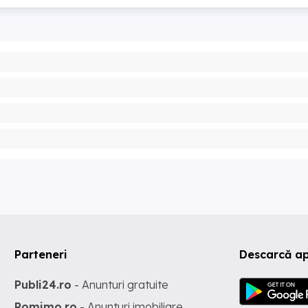
Parteneri
Descarcă ap
Publi24.ro
- Anunturi gratuite
Romimo.ro
- Anunturi imobiliare