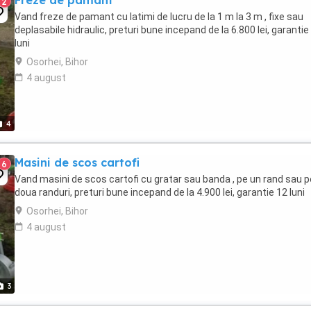
Freze de pamant
2
Vand freze de pamant cu latimi de lucru de la 1 m la 3 m , fixe sau
deplasabile hidraulic, preturi bune incepand de la 6.800 lei, garantie
luni
Osorhei, Bihor
4 august
4
Masini de scos cartofi
6
Vand masini de scos cartofi cu gratar sau banda , pe un rand sau p
doua randuri, preturi bune incepand de la 4.900 lei, garantie 12 luni
Osorhei, Bihor
4 august
3