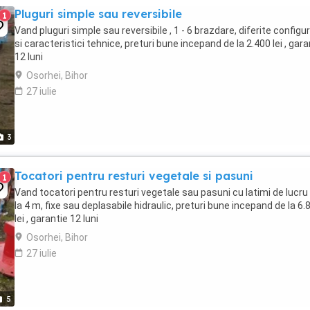
Pluguri simple sau reversibile
1
Vand pluguri simple sau reversibile , 1 - 6 brazdare, diferite configur
si caracteristici tehnice, preturi bune incepand de la 2.400 lei , gara
12 luni
Osorhei, Bihor
27 iulie
3
Tocatori pentru resturi vegetale si pasuni
1
Vand tocatori pentru resturi vegetale sau pasuni cu latimi de lucru
la 4 m, fixe sau deplasabile hidraulic, preturi bune incepand de la 6.
lei , garantie 12 luni
Osorhei, Bihor
27 iulie
5