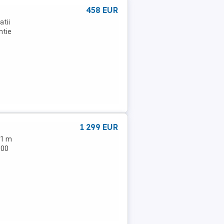
458 EUR
atii
ntie
1 299 EUR
 1 m
800