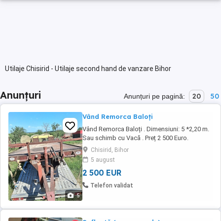
Utilaje Chisirid - Utilaje second hand de vanzare Bihor
Anunțuri
20
50
Anunțuri pe pagină:
Vând Remorca Baloți
Vând Remorca Baloți . Dimensiuni: 5 *2,20 m.
Sau schimb cu Vacă . Preț 2 500 Euro.
Chisirid, Bihor
5 august
2 500 EUR
Telefon validat
5