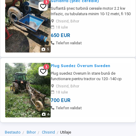
Suflantă (șnec cereale)
3
Suflantă șnec turbină cereale motor 2.2 kw
trifazic, cu tubulatura minim 10-12 metri, fi 150
mm și coturi, în stare bună de funcționare,
Chisirid, Bihor
ofer probă. Productivitate minim 5-6 tone pe
18 iulie
oră. Mai am disponibile doua.
650 EUR
Telefon validat
5
Plug Suedez Överum Sweden
3
Plug suedez Overum în stare bună de
functionare pentru tractor cu 120 -140 cp
PREȚ 700Euro, negociabil
Chisirid, Bihor
18 iulie
700 EUR
Telefon validat
6
Bestauto
Bihor
Chisirid
Utilaje