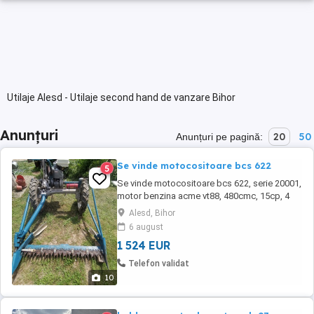
Utilaje Alesd - Utilaje second hand de vanzare Bihor
Anunțuri
20
50
Anunțuri pe pagină:
Se vinde motocositoare bcs 622
5
Se vinde motocositoare bcs 622, serie 20001,
motor benzina acme vt88, 480cmc, 15cp, 4
viteze, 3 in fata 1 in spate, lama de 150cm.
Alesd, Bihor
Pornire usoara, diferential functional se
6 august
intoarce usor din manete, frane schimbate te
1 524 EUR
opresti fara probleme, ghiduri cutit noi,
schimbate bobina, condensator fisa bujie ...
Telefon validat
10