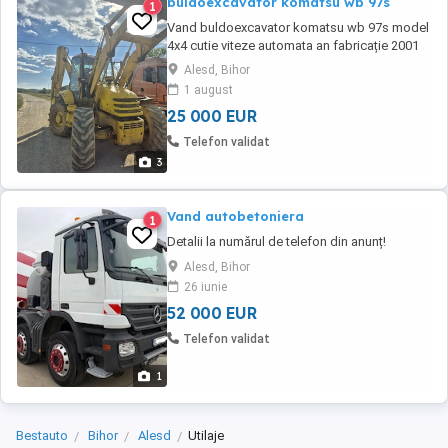
buldoexcavator komatsu wb 97s
1
Vand buldoexcavator komatsu wb 97s model
4x4 cutie viteze automata an fabricație 2001
are 3 moduri de virare sistem antibalans
Alesd, Bihor
instalație picon cupa multi functionalä lame
1 august
paleti brat extensibil cupa fata are prindere
25 000 EUR
rapida , in stare perfecta de funcționare, acte
înmatriculat. Pret 25.000 euro n ...
Telefon validat
3
Vand autobetoniera
1
Detalii la numărul de telefon din anunț!
Alesd, Bihor
26 iunie
52 000 EUR
Telefon validat
1
Bestauto
Bihor
Alesd
Utilaje