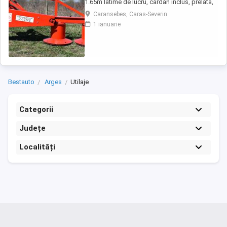
1.65m latime de lucru, cardan inclus, prelata,
cheie de cutite Transport in toate judetele
Caransebes, Caras-Severin
1 ianuarie
Bestauto
Arges
Utilaje
Categorii
Județe
Localități