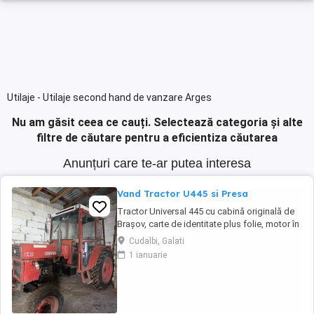
Utilaje - Utilaje second hand de vanzare Arges
Nu am găsit ceea ce cauți.
Selectează categoria și alte
filtre de căutare pentru a eficientiza căutarea
Anunțuri care te-ar putea interesa
Vand Tractor U445 si Presa
Tractor Universal 445 cu cabină originală de
Brașov, carte de identitate plus folie, motor în
trei pistoane si compresor. An fabricație 2002
Cudalbi, Galati
Două manete distanță mare la cutie, ambreiaj
1 ianuarie
la mână pe priză, servodirecție originală
punte pătrată. Cauciucuri pe spate noi,
cauciucuri pe față 80%. Tractorul ...