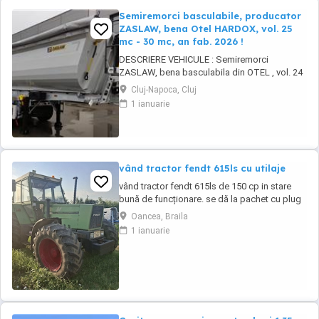
Semiremorci basculabile, producator
ZASLAW, bena Otel HARDOX, vol. 25
mc - 30 mc, an fab. 2026 !
DESCRIERE VEHICULE : Semiremorci
ZASLAW, bena basculabila din OTEL , vol. 24
mc - 30 mc, (stoc nou 2026 sau in fabricatie
Cluj-Napoca, Cluj
ZASLAW) . DETALII: - Semiremorci
1 ianuarie
basculabile pe 3 axe, bena constructie din
OTEL , sectiune semirotunda, cu basculare pe
partea din spate, - Producator : ZASLAW,
Polonia ...
vând tractor fendt 615ls cu utilaje
vând tractor fendt 615ls de 150 cp in stare
bună de funcționare. se dă la pachet cu plug
lemken 2+1+1 si disc gd 3.4m.mai multe
Oancea, Braila
detalii la telefon
1 ianuarie