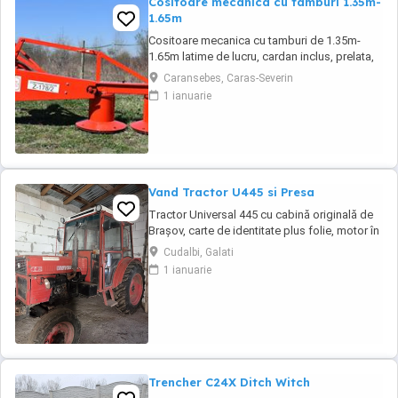
Cositoare mecanica cu tamburi 1.35m-
1.65m
Cositoare mecanica cu tamburi de 1.35m-
1.65m latime de lucru, cardan inclus, prelata,
cheie de cutite Transport in toate judetele
Caransebes, Caras-Severin
1 ianuarie
Vand Tractor U445 si Presa
Tractor Universal 445 cu cabină originală de
Brașov, carte de identitate plus folie, motor în
trei pistoane si compresor. An fabricație 2002
Cudalbi, Galati
Două manete distanță mare la cutie, ambreiaj
1 ianuarie
la mână pe priză, servodirecție originală
punte pătrată. Cauciucuri pe spate noi,
cauciucuri pe față 80%. Tractorul ...
Trencher C24X Ditch Witch