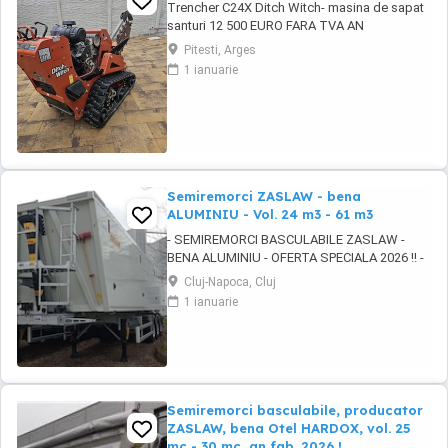
Trencher C24X Ditch Witch- masina de sapat
santuri 12 500 EURO FARA TVA AN
FABRICATIE 2017 ORE FUNCTIONARE 122h
Pitesti, Arges
ADANCIME DE SAPAT 0,9m, POATE FI
1 ianuarie
MONTAT LANT SI DE 1,2m COMBUSTIBIL
BENZINA MOTOR HONDA GX690 FORTA
17,64KW (24 c.p.)
Semiremorci ZASLAW - bena
ALUMINIU - Vol. 24 m3 - 61 m3
- SEMIREMORCI BASCULABILE ZASLAW -
BENA ALUMINIU - OFERTA SPECIALA 2026 !! -
VEHICULE NOI - ( pe stoc SAU în fabricație
Cluj-Napoca, Cluj
ZASLAW - cu termen SCURT de livrare )
1 ianuarie
DESCRIERE VEHICULE : - Semiremorci
basculabile din ALUMINIU, bena ultra- usoara
, destinate transportului de cereale si al altor
materiale ...
Semiremorci basculabile, producator
ZASLAW, bena Otel HARDOX, vol. 25
mc - 30 mc, an fab. 2026 !