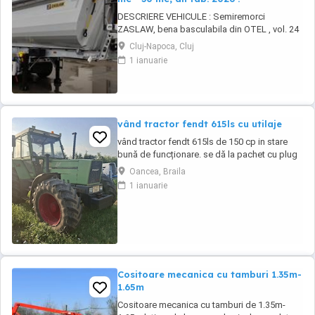
DESCRIERE VEHICULE : Semiremorci
ZASLAW, bena basculabila din OTEL , vol. 24
mc - 30 mc, (stoc nou 2026 sau in fabricatie
Cluj-Napoca, Cluj
ZASLAW) . DETALII: - Semiremorci
1 ianuarie
basculabile pe 3 axe, bena constructie din
OTEL , sectiune semirotunda, cu basculare pe
partea din spate, - Producator : ZASLAW,
Polonia ...
vând tractor fendt 615ls cu utilaje
vând tractor fendt 615ls de 150 cp in stare
bună de funcționare. se dă la pachet cu plug
lemken 2+1+1 si disc gd 3.4m.mai multe
Oancea, Braila
detalii la telefon
1 ianuarie
Cositoare mecanica cu tamburi 1.35m-
1.65m
Cositoare mecanica cu tamburi de 1.35m-