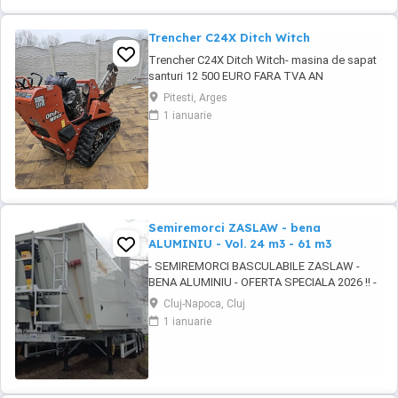
Trencher C24X Ditch Witch
Trencher C24X Ditch Witch- masina de sapat
santuri 12 500 EURO FARA TVA AN
FABRICATIE 2017 ORE FUNCTIONARE 122h
Pitesti, Arges
ADANCIME DE SAPAT 0,9m, POATE FI
1 ianuarie
MONTAT LANT SI DE 1,2m COMBUSTIBIL
BENZINA MOTOR HONDA GX690 FORTA
17,64KW (24 c.p.)
Semiremorci ZASLAW - bena
ALUMINIU - Vol. 24 m3 - 61 m3
- SEMIREMORCI BASCULABILE ZASLAW -
BENA ALUMINIU - OFERTA SPECIALA 2026 !! -
VEHICULE NOI - ( pe stoc SAU în fabricație
Cluj-Napoca, Cluj
ZASLAW - cu termen SCURT de livrare )
1 ianuarie
DESCRIERE VEHICULE : - Semiremorci
basculabile din ALUMINIU, bena ultra- usoara
, destinate transportului de cereale si al altor
materiale ...